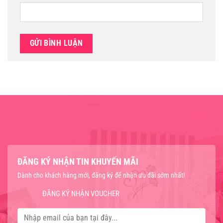
ĐĂNG KÝ NHẬN TIN KHUYẾN MÃI
Dành cho khách hàng mới, đăng ký để nhận ưu đãi sớm nhất!
ĐĂNG KÝ NHẬN VOUCHER