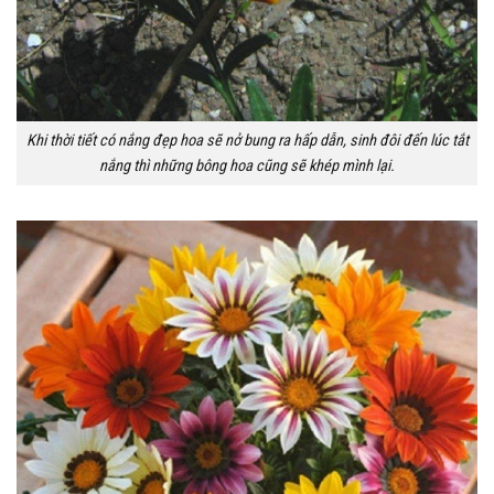
Khi thời tiết có nắng đẹp hoa sẽ nở bung ra hấp dẫn, sinh đôi đến lúc tắt
nắng thì những bông hoa cũng sẽ khép mình lại.