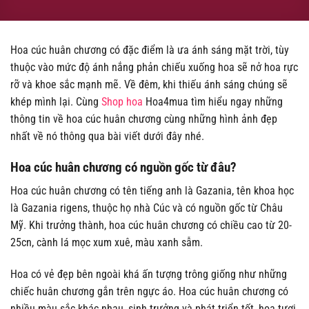
Hoa cúc huân chương có đặc điểm là ưa ánh sáng mặt trời, tùy
thuộc vào mức độ ánh nắng phản chiếu xuống hoa sẽ nở hoa rực
rỡ và khoe sắc mạnh mẽ. Về đêm, khi thiếu ánh sáng chúng sẽ
khép mình lại. Cùng
Shop hoa
Hoa4mua tìm hiểu ngay những
thông tin về hoa cúc huân chương cùng những hình ảnh đẹp
nhất về nó thông qua bài viết dưới đây nhé.
Hoa cúc huân chương có nguồn gốc từ đâu?
Hoa cúc huân chương có tên tiếng anh là Gazania, tên khoa học
là Gazania rigens, thuộc họ nhà Cúc và có nguồn gốc từ Châu
Mỹ. Khi trưởng thành, hoa cúc huân chương có chiều cao từ 20-
25cn, cành lá mọc xum xuê, màu xanh sẫm.
Hoa có vẻ đẹp bên ngoài khá ấn tượng trông giống như những
chiếc huân chương gắn trên ngực áo. Hoa cúc huân chương có
nhiều màu sắc khác nhau, sinh trưởng và phát triển tốt, hoa tươi