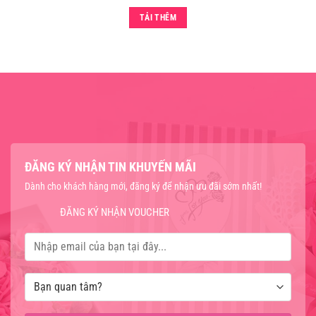
TẢI THÊM
ĐĂNG KÝ NHẬN TIN KHUYẾN MÃI
Dành cho khách hàng mới, đăng ký để nhận ưu đãi sớm nhất!
ĐĂNG KÝ NHẬN VOUCHER