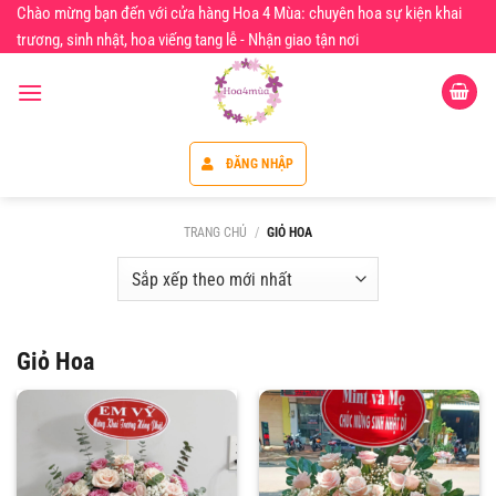
Chuyển
Chào mừng bạn đến với cửa hàng Hoa 4 Mùa: chuyên hoa sự kiện khai
đến
trương, sinh nhật, hoa viếng tang lễ - Nhận giao tận nơi
nội
dung
ĐĂNG NHẬP
TRANG CHỦ
/
GIỎ HOA
Giỏ Hoa