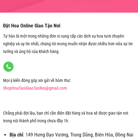
vời để trang trí không gian sống và làm việc. Dưới đây là
những lưu ý để chăm sóc hoa chậu một cách tốt nhất:
Ánh sáng:
Đặt chậu hoa ở nơi có ánh sáng tự nhiên, nhưng
Đặt Hoa Online Giao Tận Nơi
tránh ánh nắng gắt buổi trưa. Một số loại hoa cần ánh sáng
Tự hào là một trong những đơn vị cung cấp các dịch vụ hoa tươi chuyên
trực tiếp, trong khi những loại khác lại phát triển tốt hơn trong
nghiệp và uy tín nhất, chúng tôi mong muốn nhận được nhiều hơn nữa sự tin
bóng râm. Hãy tìm hiểu kỹ về yêu cầu ánh sáng của từng loại
tưởng và ủng hộ của khách hàng.
hoa.
Tưới nước:
Tưới nước đều đặn, giữ ẩm đất nhưng không để
đất quá ướt. Kiểm tra độ ẩm của đất trước khi tưới bằng cách
chọc ngón tay vào đất khoảng 2-3 cm. Nếu đất khô, đó là lúc
Mọi ý kiến đóng góp xin gửi về hòm thư:
bạn cần tưới nước. Tưới vào buổi sáng hoặc chiều tối để tránh
ShopHoaTuoiGiaoTanNoi@gmail.com
làm tổn thương cây do nắng gắt.
Phân bón:
Sử dụng phân bón thích hợp cho từng loại hoa, bón
phân theo hướng dẫn của nhà sản xuất. Phân bón cung cấp
Chẳng phải đợi lâu, bạn chỉ cần điện đặt hàng và hoa sẽ được giao tận nơi
dưỡng chất giúp cây phát triển mạnh mẽ và nở hoa đẹp. Tuy
trong nội thành phố trong chưa đầy 1h.
nhiên, tránh bón phân quá nhiều vì có thể làm cây bị cháy lá
Địa chỉ
: 149 Hưng Đạo Vương, Trung Dũng, Biên Hòa, Đồng Nai
hoặc héo.