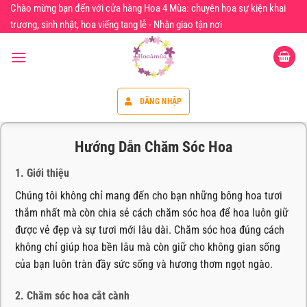
Chuyển
Chào mừng bạn đến với cửa hàng Hoa 4 Mùa: chuyên hoa sự kiện khai
đến
trương, sinh nhật, hoa viếng tang lễ - Nhận giao tận nơi
nội
dung
ĐĂNG NHẬP
Hướng Dẫn Chăm Sóc Hoa
1. Giới thiệu
Chúng tôi không chỉ mang đến cho bạn những bông hoa tươi
thắm nhất mà còn chia sẻ cách chăm sóc hoa để hoa luôn giữ
được vẻ đẹp và sự tươi mới lâu dài. Chăm sóc hoa đúng cách
không chỉ giúp hoa bền lâu mà còn giữ cho không gian sống
của bạn luôn tràn đầy sức sống và hương thơm ngọt ngào.
2. Chăm sóc hoa cắt cành