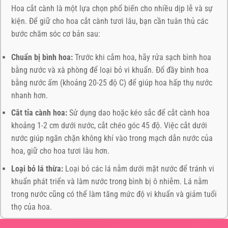
Hoa cắt cành là một lựa chọn phổ biến cho nhiều dịp lễ và sự
kiện. Để giữ cho hoa cắt cành tươi lâu, bạn cần tuân thủ các
bước chăm sóc cơ bản sau:
Chuẩn bị bình hoa:
Trước khi cắm hoa, hãy rửa sạch bình hoa
bằng nước và xà phòng để loại bỏ vi khuẩn. Đổ đầy bình hoa
bằng nước ấm (khoảng 20-25 độ C) để giúp hoa hấp thụ nước
nhanh hơn.
Cắt tỉa cành hoa:
Sử dụng dao hoặc kéo sắc để cắt cành hoa
khoảng 1-2 cm dưới nước, cắt chéo góc 45 độ. Việc cắt dưới
nước giúp ngăn chặn không khí vào trong mạch dẫn nước của
hoa, giữ cho hoa tươi lâu hơn.
Loại bỏ lá thừa:
Loại bỏ các lá nằm dưới mặt nước để tránh vi
khuẩn phát triển và làm nước trong bình bị ô nhiễm. Lá nằm
trong nước cũng có thể làm tăng mức độ vi khuẩn và giảm tuổi
thọ của hoa.
Thay nước thường xuyên:
Thay nước trong bình mỗi 1-2 ngày