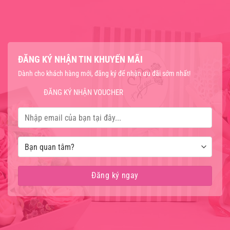
để đảm bảo nước luôn sạch và tươi mới. Khi thay nước, hãy
rửa sạch bình hoa và cắt tỉa cành hoa một lần nữa để loại bỏ
phần bị héo.
Sử dụng dưỡng hoa:
Sử dụng gói dưỡng hoa (thường đi kèm
ĐĂNG KÝ NHẬN TIN KHUYẾN MÃI
khi mua hoa) để cung cấp dưỡng chất cần thiết, kéo dài tuổi
Dành cho khách hàng mới, đăng ký để nhận ưu đãi sớm nhất!
thọ của hoa. Bạn cũng có thể tự làm dưỡng hoa bằng cách
pha 1 thìa đường, 1 thìa giấm trắng và 1 lít nước.
ĐĂNG KÝ NHẬN VOUCHER
Đặt hoa nơi thoáng mát:
Đặt bình hoa ở nơi có ánh sáng tự
nhiên nhưng tránh ánh nắng trực tiếp và gió lùa. Nhiệt độ lý
tưởng để giữ hoa tươi lâu là khoảng 18-22 độ C.
Tránh các nguồn nhiệt:
Tránh đặt hoa gần các thiết bị phát
nhiệt như lò vi sóng, máy sưởi, hoặc dưới ánh nắng trực tiếp.
Nhiệt độ cao sẽ làm hoa héo nhanh chóng.
3. Chăm sóc hoa chậu
Hoa chậu không chỉ mang lại vẻ đẹp mà còn là lựa chọn tuyệt