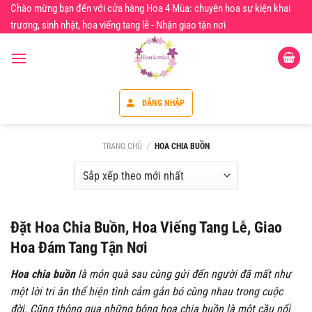
Chuyển
Chào mừng bạn đến với cửa hàng Hoa 4 Mùa: chuyên hoa sự kiện khai
đến
trương, sinh nhật, hoa viếng tang lễ - Nhận giao tận nơi
nội
dung
ĐĂNG NHẬP
TRANG CHỦ
/
HOA CHIA BUỒN
Đặt Hoa Chia Buồn, Hoa Viếng Tang Lễ, Giao
Hoa Đám Tang Tận Nơi
Hoa chia buồn
là món quà sau cùng gửi đến người đã mất như
một lời tri ân thể hiện tình cảm gắn bó cùng nhau trong cuộc
đời. Cũng thông qua những bông hoa chia buồn là một cầu nối