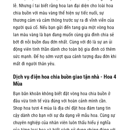
lễ. Nhưng í tai biết rằng hoa lan đại diện cho loài hoa
chia buồn với màu vàng thể hiện sự tiếc nuối, sự
thương cảm và cảm thông trước sự ra đi vĩnh viễn của
người quá cố. Nếu bạn gửi đến tang gia một vòng hoa
lan màu vàng là bạn đang muốn cùng gia đình chia sẻ
bớt đi nỗi buồn đau đớn nhất. Cùng với đó là sự an ủi
động viên tinh thần dành cho toàn bộ gia đình có thêm
sức mạnh. Để họ sớm vượt qua cảnh tượng đau đớn khi
mất đi người thân yêu.
Dịch vụ điện hoa chia buồn giao tận nhà - Hoa 4
Mùa
Bạn băn khoăn không biết đặt vòng hoa chia buồn ở
đâu vừa tinh tế vừa đúng với hoàn cảnh mình cần.
Shop hoa tươi 4 mùa là địa chỉ đặt hoa đám tang tin
cậy dành cho bạn với sự đa dạng về mẫu hoa. Cùng sự
chuyên nghiệp của nhân viên luôn thấu hiểu ý nghĩa
của từng loại hoa và biết cách sử dụng chúng đúng với