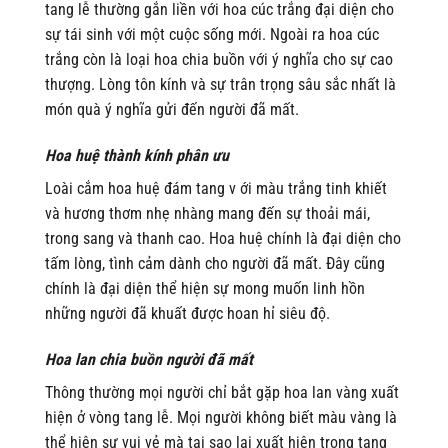
tang lễ thường gắn liền với hoa cúc trắng đại diện cho
sự tái sinh với một cuộc sống mới. Ngoài ra hoa cúc
trắng còn là loại hoa chia buồn với ý nghĩa cho sự cao
thượng. Lòng tôn kính và sự trân trọng sâu sắc nhất là
món quà ý nghĩa gửi đến người đã mất.
Hoa huệ thành kính phân ưu
Loài cắm hoa huệ đám tang v ới màu trắng tinh khiết
và hương thơm nhẹ nhàng mang đến sự thoải mái,
trong sang và thanh cao. Hoa huệ chính là đại diện cho
tấm lòng, tình cảm dành cho người đã mất. Đây cũng
chính là đại diện thể hiện sự mong muốn linh hồn
những người đã khuất được hoan hỉ siêu độ.
Hoa lan chia buồn người đã mất
Thông thường mọi người chỉ bắt gặp hoa lan vàng xuất
hiện ở vòng tang lễ. Mọi người không biết màu vàng là
thể hiện sự vui vẻ mà tại sao lại xuất hiện trong tang