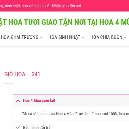
 sinh nhật, hoa viếng tang lễ - Nhận giao tận nơi
ẶT HOA TƯƠI GIAO TẬN NƠI TẠI HOA 4 MU
HOA KHAI TRƯƠNG
HOA SINH NHẬT
HOA CHIA BUỒN
GIỎ HOA – 241
Hoa 4 Mùa cam kết
Tất cả sản phẩm của Hoa 4 Mùa được làm từ hoa tươi 100%, hoa m
Bảo hành đổi trả