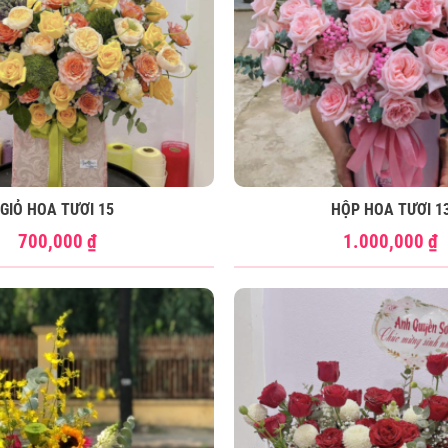
GIỎ HOA TƯƠI 15
HỘP HOA TƯƠI 1
700,000
₫
1.000,000
₫