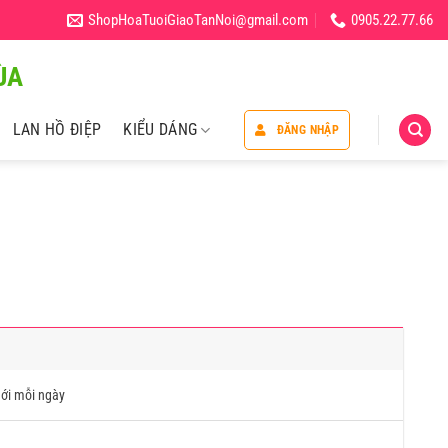
ShopHoaTuoiGiaoTanNoi@gmail.com
0905.22.77.66
̀A
LAN HỒ ĐIỆP
KIỂU DÁNG
ĐĂNG NHẬP
ới mỗi ngày