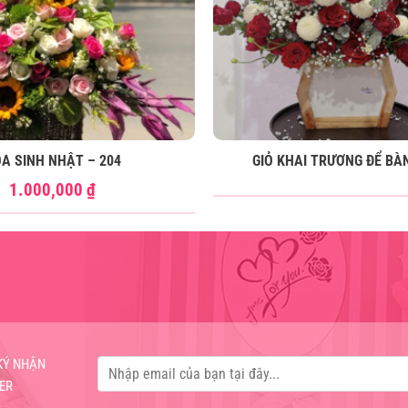
A SINH NHẬT – 204
GIỎ KHAI TRƯƠNG ĐỂ BÀ
1.000,000
₫
KÝ NHẬN
ER