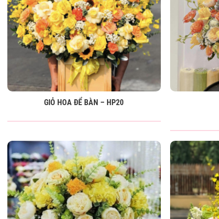
GIỎ HOA ĐỂ BÀN – HP20