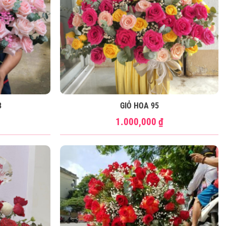
3
GIỎ HOA 95
1.000,000
₫