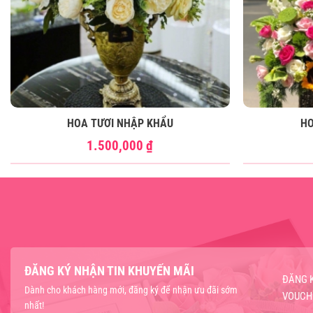
HOA TƯƠI NHẬP KHẨU
HO
1.500,000
₫
ĐĂNG KÝ NHẬN TIN KHUYẾN MÃI
ĐĂNG 
Dành cho khách hàng mới, đăng ký để nhận ưu đãi sớm
VOUCH
nhất!