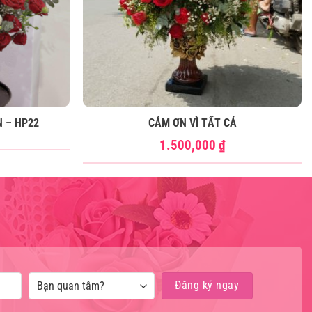
N – HP22
CẢM ƠN VÌ TẤT CẢ
1.500,000
₫