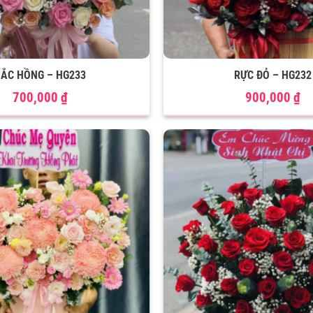
ẮC HỒNG – HG233
RỰC ĐỎ – HG232
700,000
₫
900,000
₫