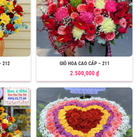
– 212
GIỎ HOA CAO CẤP – 211
2.500,000
₫