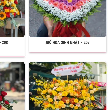
– 208
GIỎ HOA SINH NHẬT – 207