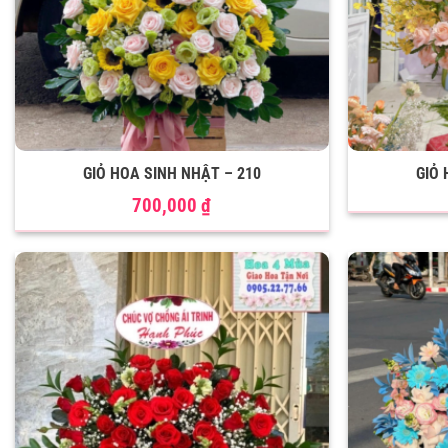
GIỎ HOA SINH NHẬT – 210
GIỎ 
700,000
₫