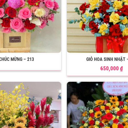
CHÚC MỪNG – 213
GIỎ HOA SINH NHẬT 
650,000
₫