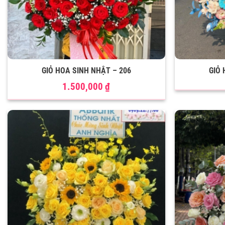
GIỎ HOA SINH NHẬT – 206
GIỎ 
1.500,000
₫