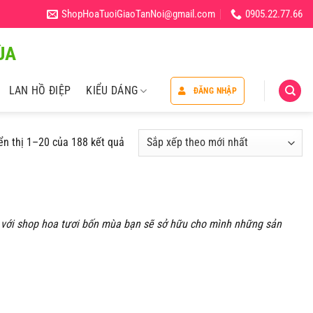
ShopHoaTuoiGiaoTanNoi@gmail.com
0905.22.77.66
̀A
LAN HỒ ĐIỆP
KIỂU DÁNG
ĐĂNG NHẬP
ển thị 1–20 của 188 kết quả
n với shop hoa tươi bốn mùa bạn sẽ sở hữu cho mình những sản