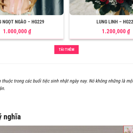
 NGỌT NGÀO – HG229
LUNG LINH – HG2
1.000,000
₫
1.200,000
₫
TẢI THÊM
 thuộc trong các buổi tiệc sinh nhật ngày nay. Nó không những là mộ
hận.
ý nghĩa