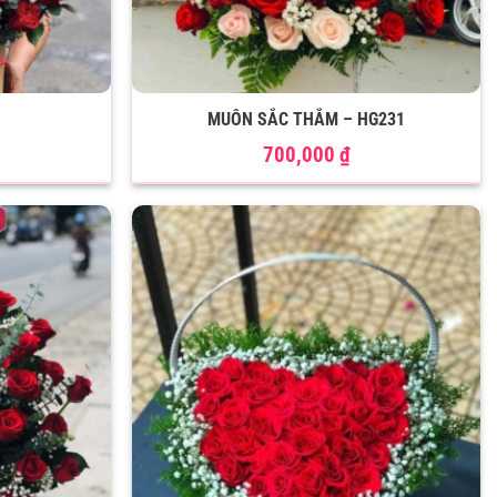
MUÔN SẮC THẮM – HG231
700,000
₫