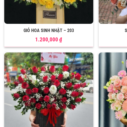
GIỎ HOA SINH NHẬT – 203
S
1.200,000
₫