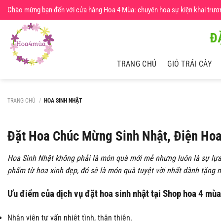
Chuyển
Chào mừng bạn đến với cửa hàng Hoa 4 Mùa: chuyên hoa sự kiện khai trương,
đến
nội
Đ
dung
TRANG CHỦ
GIỎ TRÁI CÂY
TRANG CHỦ
/
HOA SINH NHẬT
Đặt Hoa Chúc Mừng Sinh Nhật, Điện Hoa
Hoa Sinh Nhật không phải là món quà mới mẻ nhưng luôn là sự lựa
phẩm từ hoa xinh đẹp, đó sẽ là món quà tuyệt vời nhất dành tặng n
Ưu điểm của dịch vụ đặt hoa sinh nhật tại Shop hoa 4 mùa
Nhân viên tư vấn nhiệt tình, thân thiện.