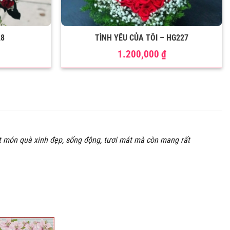
28
TÌNH YÊU CỦA TÔI – HG227
1.200,000
₫
t món quà xinh đẹp, sống động, tươi mát mà còn mang rất