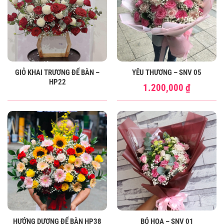
GIỎ KHAI TRƯƠNG ĐỂ BÀN –
YÊU THƯƠNG – SNV 05
HP22
1.200,000
₫
HƯỚNG DƯƠNG ĐỂ BÀN HP38
BÓ HOA – SNV 01