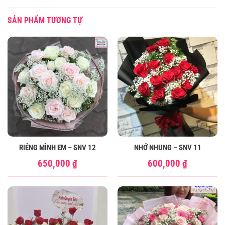
SẢN PHẨM TƯƠNG TỰ
RIÊNG MÌNH EM – SNV 12
NHỚ NHUNG – SNV 11
650,000
₫
600,000
₫