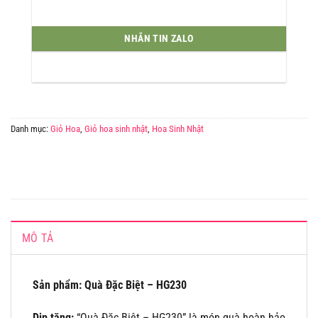
NHẮN TIN ZALO
Danh mục:
Giỏ Hoa
,
Giỏ hoa sinh nhật
,
Hoa Sinh Nhật
MÔ TẢ
Sản phẩm: Quà Đặc Biệt – HG230
Dịp tặng:
“Quà Đặc Biệt – HG230” là món quà hoàn hảo