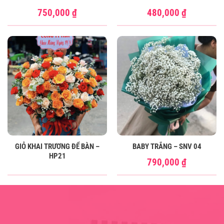
750,000
₫
480,000
₫
GIỎ KHAI TRƯƠNG ĐỂ BÀN –
BABY TRẮNG – SNV 04
HP21
790,000
₫