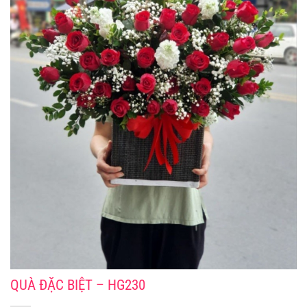
QUÀ ĐẶC BIỆT – HG230