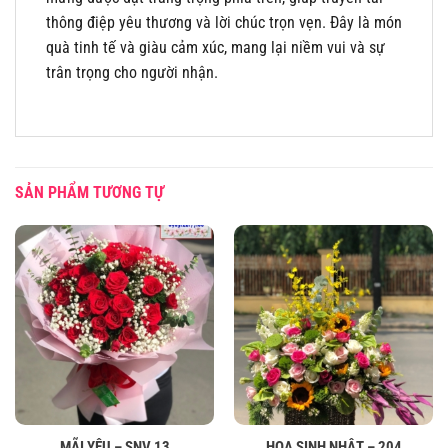
thông điệp yêu thương và lời chúc trọn vẹn. Đây là món
quà tinh tế và giàu cảm xúc, mang lại niềm vui và sự
trân trọng cho người nhận.
SẢN PHẨM TƯƠNG TỰ
MÃI YÊU – SNV 13
HOA SINH NHẬT – 204