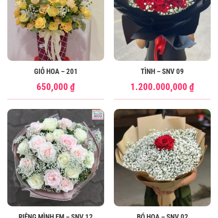
GIỎ HOA – 201
TÌNH – SNV 09
650,000
₫
1.200.000,000
₫
RIÊNG MÌNH EM – SNV 12
BÓ HOA – SNV 02