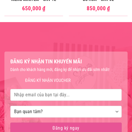
650,000
₫
850,000
₫
ĐĂNG KÝ NHẬN TIN KHUYẾN MÃI
Dành cho khách hàng mới, đăng ký để nhận ưu đãi sớm nhất!
ĐĂNG KÝ NHẬN VOUCHER