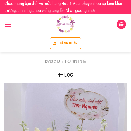
Chuyển
Chào mừng bạn đến với cửa hàng Hoa 4 Mùa: chuyên hoa sự kiện khai
đến
trương, sinh nhật, hoa viếng tang lễ - Nhận giao tận nơi
nội
dung
ĐĂNG NHẬP
TRANG CHỦ
/
HOA SINH NHẬT
LỌC