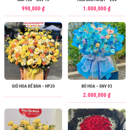
990,000
₫
1.000,000
₫
GIỎ HOA ĐỂ BÀN – HP20
BÓ HOA – SNV 03
2.000,000
₫