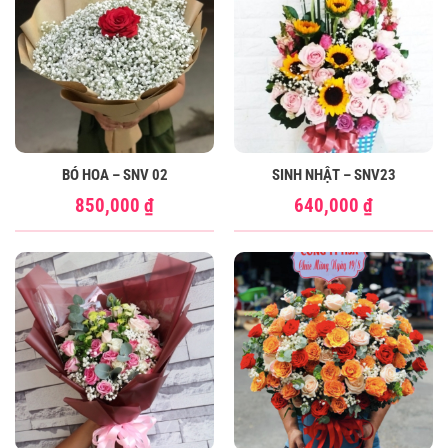
BÓ HOA – SNV 02
SINH NHẬT – SNV23
850,000
₫
640,000
₫