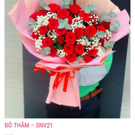
ĐỎ THẮM – SNV21