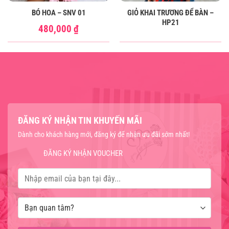
BÓ HOA – SNV 01
GIỎ KHAI TRƯƠNG ĐỂ BÀN –
HP21
480,000
₫
ĐĂNG KÝ NHẬN TIN KHUYẾN MÃI
Dành cho khách hàng mới, đăng ký để nhận ưu đãi sớm nhất!
ĐĂNG KÝ NHẬN VOUCHER