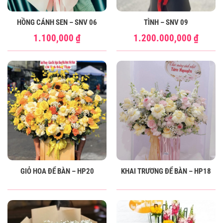
HỒNG CÁNH SEN – SNV 06
TÌNH – SNV 09
1.100,000
₫
1.200.000,000
₫
GIỎ HOA ĐỂ BÀN – HP20
KHAI TRƯƠNG ĐỂ BÀN – HP18