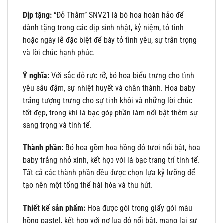
Dịp tặng:
“Đỏ Thắm” SNV21 là bó hoa hoàn hảo để
dành tặng trong các dịp sinh nhật, kỷ niệm, tỏ tình
hoặc ngày lễ đặc biệt để bày tỏ tình yêu, sự trân trọng
và lời chúc hạnh phúc.
Ý nghĩa:
Với sắc đỏ rực rỡ, bó hoa biểu trưng cho tình
yêu sâu đậm, sự nhiệt huyết và chân thành. Hoa baby
trắng tượng trưng cho sự tinh khôi và những lời chúc
tốt đẹp, trong khi lá bạc góp phần làm nổi bật thêm sự
sang trọng và tinh tế.
Thành phần:
Bó hoa gồm hoa hồng đỏ tươi nổi bật, hoa
baby trắng nhỏ xinh, kết hợp với lá bạc trang trí tinh tế.
Tất cả các thành phần đều được chọn lựa kỹ lưỡng để
tạo nên một tổng thể hài hòa và thu hút.
Thiết kế sản phẩm:
Hoa được gói trong giấy gói màu
hồng pastel, kết hợp với nơ lụa đỏ nổi bật, mang lại sự