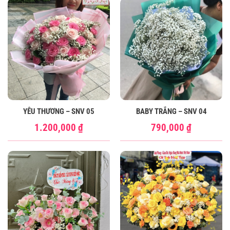
YÊU THƯƠNG – SNV 05
BABY TRẮNG – SNV 04
1.200,000
₫
790,000
₫