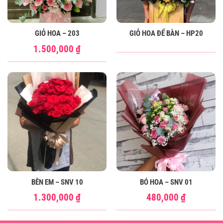
GIỎ HOA – 203
GIỎ HOA ĐỂ BÀN – HP20
1.500,000
₫
BÊN EM – SNV 10
BÓ HOA – SNV 01
1.300,000
₫
480,000
₫