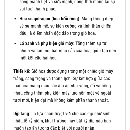
sống mãnh liệt và sức mạnh, đồng thời mang lại sự
vui tươi, hạnh phúc.
Hoa snapdragon (hoa lưỡi rồng)
: Mang thông điệp
về sự mạnh mẽ, sự kiên cường và tinh thần chiến
đấu, là điểm nhấn độc đáo trong giỏ hoa.
Lá xanh và phụ kiện giỏ mây
: Tăng thêm sự tự
nhiên và làm nổi bật màu sắc của hoa, giúp tạo nên
một kết cấu hài hòa.
Thiết kế
: Giỏ hoa được đựng trong một chiếc giỏ mây
trắng, sang trọng và thanh lịch. Sự kết hợp giữa các
loại hoa mang màu sắc ấm áp như vàng, đỏ và hồng
nhạt, cộng thêm phụ kiện mây, tạo nên một vẻ ngoài
tươi mới, hiện đại mà không kém phần thanh thoát.
Dịp tặng
: Là lựa chọn tuyệt vời cho các dịp như sinh
nhật, lễ kỷ niệm, khai trương, hay bất kỳ dịp nào bạn
muốn tạo ấn tượng đặc biệt với người nhận.