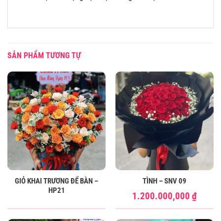
SẢN PHẨM TƯƠNG TỰ
GIỎ KHAI TRƯƠNG ĐỂ BÀN –
TÌNH – SNV 09
HP21
1.200.000,000
₫