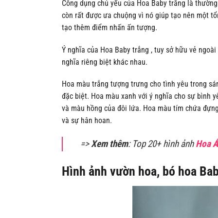
Công dụng chủ yếu của Hoa Baby trắng là thường 
còn rất được ưa chuộng vì nó giúp tạo nên một t
tạo thêm điểm nhấn ấn tượng.
Ý nghĩa của Hoa Baby trắng , tuy sở hữu vẻ ngoà
nghĩa riêng biệt khác nhau.
Hoa màu trắng tượng trưng cho tình yêu trong sá
đặc biệt. Hoa màu xanh với ý nghĩa cho sự bình y
và màu hồng của đôi lứa. Hoa màu tím chứa đựng 
và sự hân hoan.
=>
Xem thêm
: Top 20+ hình ảnh
Hoa Á
Hình ảnh vườn hoa, bó hoa Bab