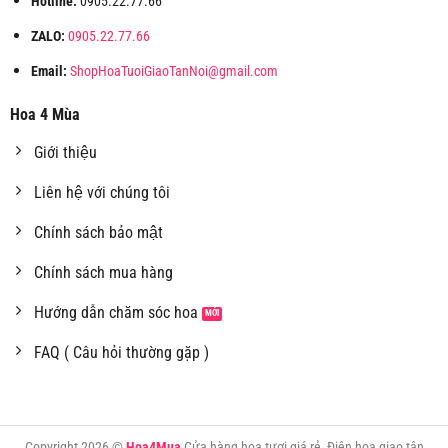
Hotline:
0905.22.77.66
ZALO:
0905.22.77.66
Email:
ShopHoaTuoiGiaoTanNoi@gmail.com
Hoa 4 Mùa
Giới thiệu
Liên hệ với chúng tôi
Chính sách bảo mật
Chính sách mua hàng
Hướng dẫn chăm sóc hoa
FAQ ( Câu hỏi thường gặp )
Copyright 2026 ©
Hoa4Mua
Cửa hàng hoa tươi giá rẻ, Điện hoa giao tận