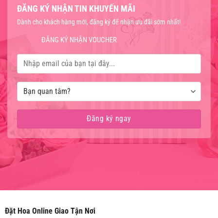
ĐĂNG KÝ NHẬN TIN KHUYẾN MÃI
Dành cho khách hàng mới, đăng ký để nhận ưu đãi sớm nhất!
ĐĂNG KÝ NHẬN VOUCHER
Đặt Hoa Online Giao Tận Nơi