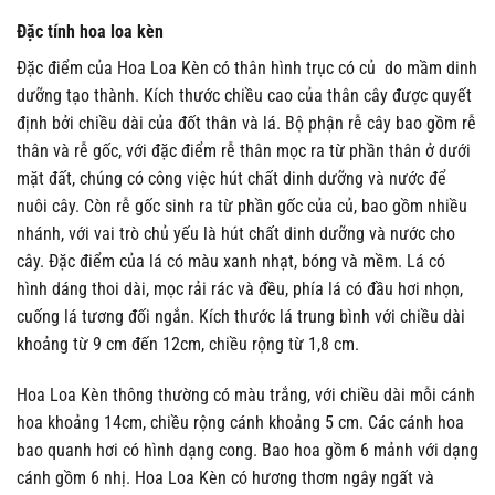
Đặc tính hoa loa kèn
Đặc điểm của Hoa Loa Kèn có thân hình trục có củ do mầm dinh
dưỡng tạo thành. Kích thước chiều cao của thân cây được quyết
định bởi chiều dài của đốt thân và lá. Bộ phận rễ cây bao gồm rễ
thân và rễ gốc, với đặc điểm rễ thân mọc ra từ phần thân ở dưới
mặt đất, chúng có công việc hút chất dinh dưỡng và nước để
nuôi cây. Còn rễ gốc sinh ra từ phần gốc của củ, bao gồm nhiều
nhánh, với vai trò chủ yếu là hút chất dinh dưỡng và nước cho
cây. Đặc điểm của lá có màu xanh nhạt, bóng và mềm. Lá có
hình dáng thoi dài, mọc rải rác và đều, phía lá có đầu hơi nhọn,
cuống lá tương đối ngắn. Kích thước lá trung bình với chiều dài
khoảng từ 9 cm đến 12cm, chiều rộng từ 1,8 cm.
Hoa Loa Kèn thông thường có màu trắng, với chiều dài mỗi cánh
hoa khoảng 14cm, chiều rộng cánh khoảng 5 cm. Các cánh hoa
bao quanh hơi có hình dạng cong. Bao hoa gồm 6 mảnh với dạng
cánh gồm 6 nhị. Hoa Loa Kèn có hương thơm ngây ngất và