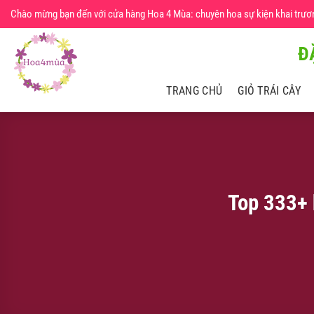
Chuyển
Chào mừng bạn đến với cửa hàng Hoa 4 Mùa: chuyên hoa sự kiện khai trương,
đến
nội
Đ
dung
TRANG CHỦ
GIỎ TRÁI CÂY
Top 333+ 