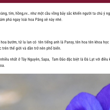
àng, tím, hồng,vv… như một cầu vồng bảy sắc khiến người ta chú ý nga
m phá ngay loài hoa Păng xê này nhé.
hoa bướm, tử la lan có tên tiếng anh là Pansy, tên hoa tên khoa học l
trên thế giới và dần trở nên phổ biến.
 nhiều nhất ở Tây Nguyên, Sapa, Tam Đảo đặc biệt là Đà Lạt với điều
hoa.