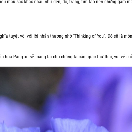
iều màu sắc khác nhau như đen, đỏ, trắng, tím tạo nên những gam mà
hĩa tuyệt vời với lời nhắn thương nhớ “Thinking of You”. Đó sẽ là món
 hoa Păng xê sẽ mang lại cho chúng ta cảm giác thư thái, vui vẻ ch