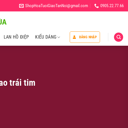
ShopHoaTuoiGiaoTanNoi@gmail.com
0905.22.77.66
̀A
LAN HỒ ĐIỆP
KIỂU DÁNG
ĐĂNG NHẬP
o trái tim