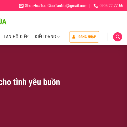
ShopHoaTuoiGiaoTanNoi@gmail.com
0905.22.77.66
̀A
LAN HỒ ĐIỆP
KIỂU DÁNG
ĐĂNG NHẬP
cho tình yêu buồn