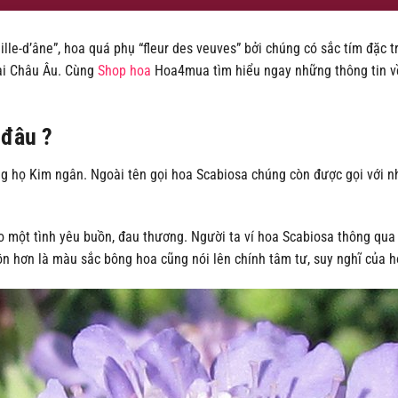
eille-d’âne”, hoa quá phụ “fleur des veuves” bởi chúng có sắc tím đặc
ại Châu Âu. Cùng
Shop hoa
Hoa4mua tìm hiểu ngay những thông tin v
 đâu ?
g họ Kim ngân. Ngoài tên gọi hoa Scabiosa chúng còn được gọi với nhi
o một tình yêu buồn, đau thương. Người ta ví hoa Scabiosa thông qua
uồn hơn là màu sắc bông hoa cũng nói lên chính tâm tư, suy nghĩ của 