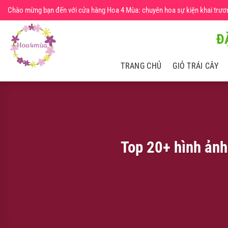
Chuyển
Chào mừng bạn đến với cửa hàng Hoa 4 Mùa: chuyên hoa sự kiện khai trương,
đến
nội
Đ
dung
TRANG CHỦ
GIỎ TRÁI CÂY
Top 20+ hình ảnh