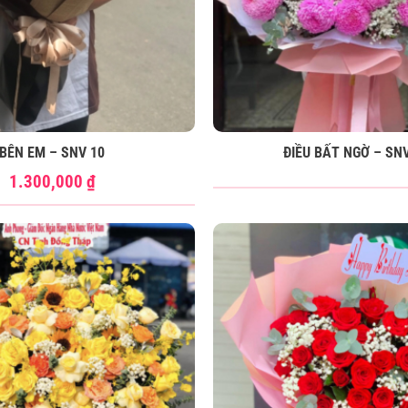
BÊN EM – SNV 10
ĐIỀU BẤT NGỜ – SNV
1.300,000
₫