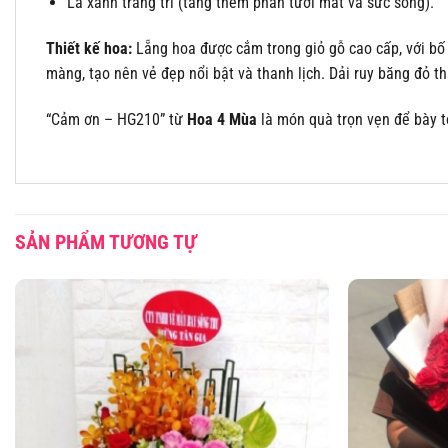
Lá xanh trang trí (tăng thêm phần tươi mát và sức sống).
Thiết kế hoa:
Lẵng hoa được cắm trong giỏ gỗ cao cấp, với bố
màng, tạo nên vẻ đẹp nổi bật và thanh lịch. Dải ruy băng đỏ 
“Cảm ơn – HG210” từ
Hoa 4 Mùa
là món quà trọn vẹn để bày t
SẢN PHẨM TƯƠNG TỰ