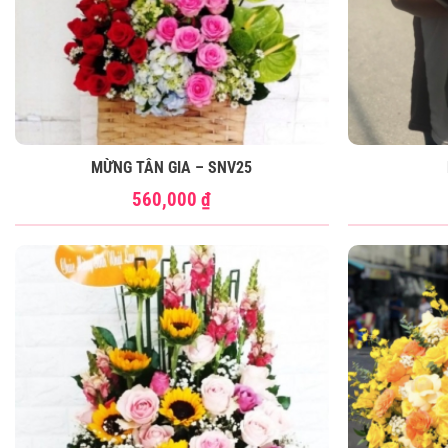
MỪNG TÂN GIA – SNV25
560,000
₫