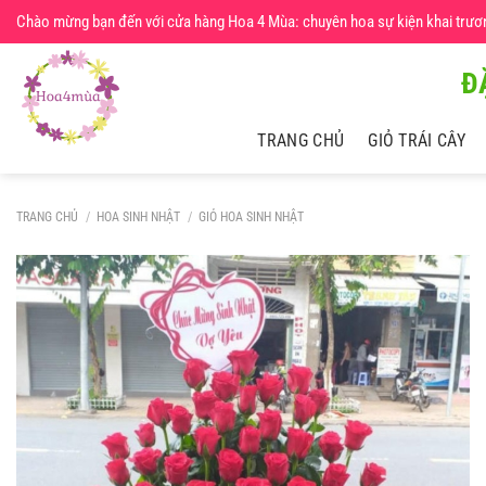
Chuyển
Chào mừng bạn đến với cửa hàng Hoa 4 Mùa: chuyên hoa sự kiện khai trương,
đến
nội
Đ
dung
TRANG CHỦ
GIỎ TRÁI CÂY
TRANG CHỦ
/
HOA SINH NHẬT
/
GIỎ HOA SINH NHẬT