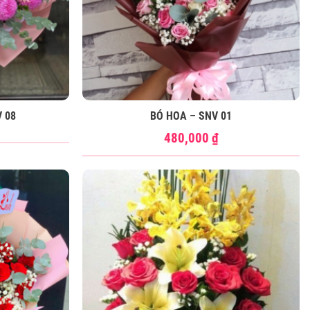
 08
BÓ HOA – SNV 01
480,000
₫