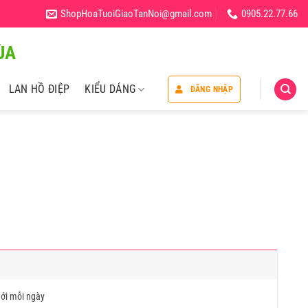
ShopHoaTuoiGiaoTanNoi@gmail.com
0905.22.77.66
̀A
LAN HỒ ĐIỆP
KIỂU DÁNG
ĐĂNG NHẬP
ới mỗi ngày