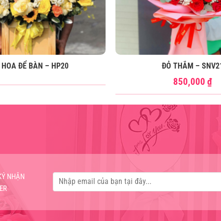
 HOA ĐỂ BÀN – HP20
ĐỎ THẮM – SNV2
850,000
₫
KÝ NHẬN
ER