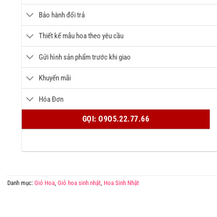
Bảo hành đổi trả
Thiết kế mẫu hoa theo yêu cầu
Gửi hình sản phẩm trước khi giao
Khuyến mãi
Hóa Đơn
GỌI: O9O5.22.77.66
Danh mục:
Giỏ Hoa
,
Giỏ hoa sinh nhật
,
Hoa Sinh Nhật