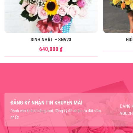
SINH NHẬT – SNV23
GIỎ
640,000
₫
ĐĂNG KÝ NHẬN TIN KHUYẾN MÃI
ĐĂNG 
Dành cho khách hàng mới, đăng ký để nhận ưu đãi sớm
VOUCH
nhất!