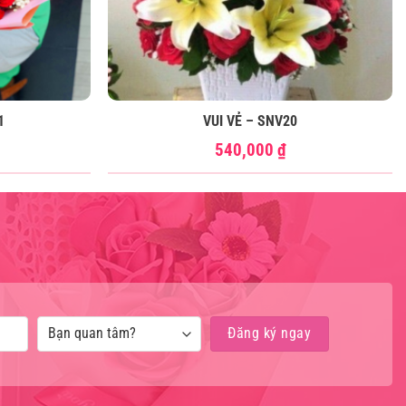
1
VUI VẺ – SNV20
540,000
₫