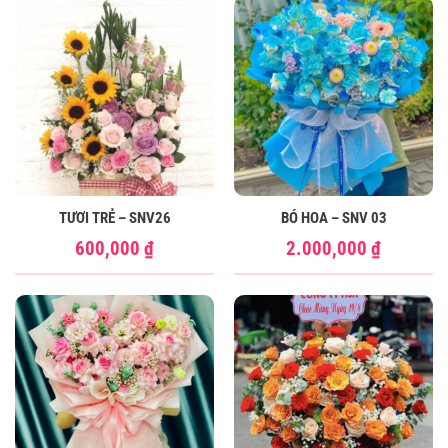
TƯƠI TRẺ – SNV26
BÓ HOA – SNV 03
600,000
₫
2.000,000
₫