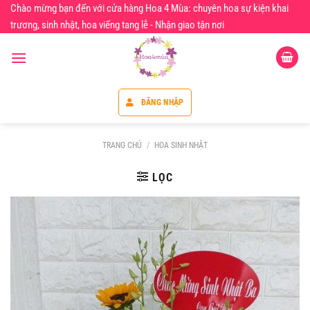
Chuyển
Chào mừng bạn đến với cửa hàng Hoa 4 Mùa: chuyên hoa sự kiện khai
đến
trương, sinh nhật, hoa viếng tang lễ - Nhận giao tận nơi
nội
dung
ĐĂNG NHẬP
TRANG CHỦ
/
HOA SINH NHẬT
LỌC