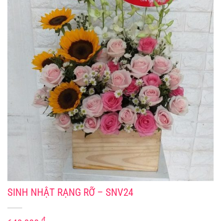
SINH NHẬT RẠNG RỠ – SNV24
₫