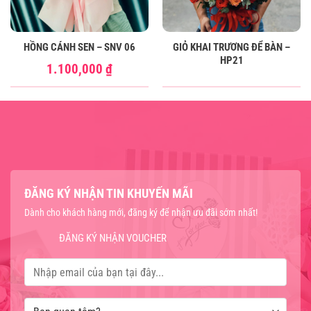
HỒNG CÁNH SEN – SNV 06
GIỎ KHAI TRƯƠNG ĐỂ BÀN –
HP21
1.100,000
₫
ĐĂNG KÝ NHẬN TIN KHUYẾN MÃI
Dành cho khách hàng mới, đăng ký để nhận ưu đãi sớm nhất!
ĐĂNG KÝ NHẬN VOUCHER