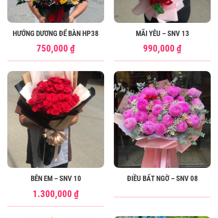
HƯỚNG DƯƠNG ĐỂ BÀN HP38
MÃI YÊU – SNV 13
750,000
₫
990,000
₫
BÊN EM – SNV 10
ĐIỀU BẤT NGỜ – SNV 08
1.300,000
₫