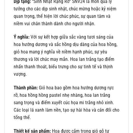
Dịp tặng:
“Sinh Nhật Rạng Rỡ” SNV24 là món quà lý
tưởng cho các dịp sinh nhật, chúc mừng hoặc kỷ niệm
quan trọng, thể hiện lời chúc phúc, sự quan tâm và
niềm vui chân thành dành cho người nhận.
Ý nghĩa:
Với sự kết hợp giữa sắc vàng tươi sáng của
hoa hướng dương và sắc hồng dịu dàng của hoa hồng,
giỏ hoa mang ý nghĩa về niềm hạnh phúc, sự yêu
thương và lời chúc may mắn. Hoa lan trắng tạo điểm
nhấn thanh thoát, biểu trưng cho sự tinh tế và thịnh
vượng.
Thành phần:
Giỏ hoa bao gồm hoa hướng dương rực
rỡ, hoa hồng hồng pastel nhẹ nhàng, hoa lan trắng
sang trọng và điểm xuyết cúc họa mi trắng nhỏ xinh.
Các loại lá xanh làm nền, tạo sự hài hòa và cân đối cho
tổng thể.
Thiết kế sản phẩm:
Hoa được cắm trong giỏ gỗ tự