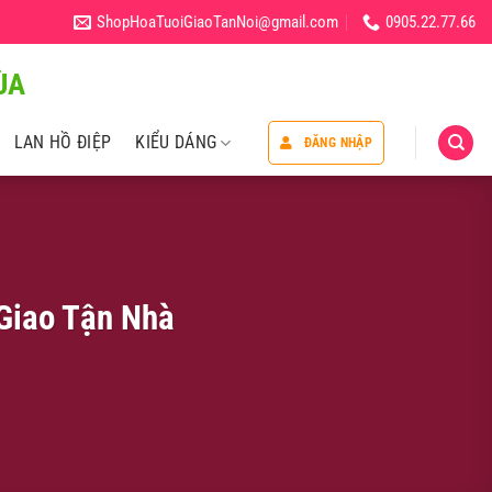
ShopHoaTuoiGiaoTanNoi@gmail.com
0905.22.77.66
̀A
LAN HỒ ĐIỆP
KIỂU DÁNG
ĐĂNG NHẬP
Giao Tận Nhà