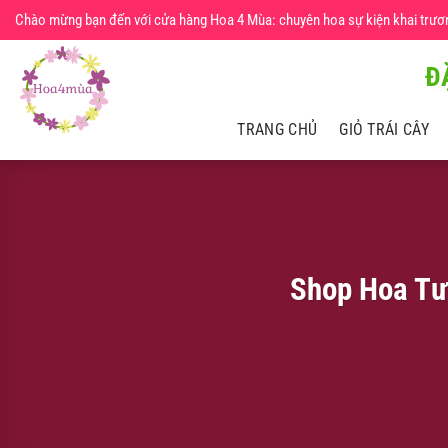
Chuyển
Chào mừng bạn đến với cửa hàng Hoa 4 Mùa: chuyên hoa sự kiện khai trương,
đến
nội
Đ
dung
TRANG CHỦ
GIỎ TRÁI CÂY
Shop Hoa Tư