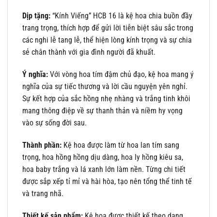
Dịp tặng:
“Kính Viếng” HCB 16 là kệ hoa chia buồn đầy
trang trọng, thích hợp để gửi lời tiễn biệt sâu sắc trong
các nghi lễ tang lễ, thể hiện lòng kính trọng và sự chia
sẻ chân thành với gia đình người đã khuất.
Ý nghĩa:
Với vòng hoa tím đậm chủ đạo, kệ hoa mang ý
nghĩa của sự tiếc thương và lời cầu nguyện yên nghỉ.
Sự kết hợp của sắc hồng nhẹ nhàng và trắng tinh khôi
mang thông điệp về sự thanh thản và niềm hy vọng
vào sự sống đời sau.
Thành phần:
Kệ hoa được làm từ hoa lan tím sang
trọng, hoa hồng hồng dịu dàng, hoa ly hồng kiêu sa,
hoa baby trắng và lá xanh lớn làm nền. Từng chi tiết
được sắp xếp tỉ mỉ và hài hòa, tạo nên tổng thể tinh tế
và trang nhã.
Thiết kế sản phẩm:
Kệ hoa được thiết kế theo dạng