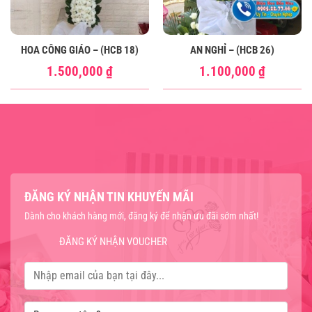
HOA CÔNG GIÁO – (HCB 18)
AN NGHỈ – (HCB 26)
1.500,000
₫
1.100,000
₫
ĐĂNG KÝ NHẬN TIN KHUYẾN MÃI
Dành cho khách hàng mới, đăng ký để nhận ưu đãi sớm nhất!
ĐĂNG KÝ NHẬN VOUCHER