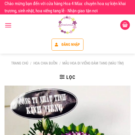
Chuyển
Chào mừng bạn đến với cửa hàng Hoa 4 Mùa: chuyên hoa sự kiện khai
đến
trương, sinh nhật, hoa viếng tang lễ - Nhận giao tận nơi
nội
dung
ĐĂNG NHẬP
TRANG CHỦ
/
HOA CHIA BUỒN
/
MẪU HOA ĐI VIẾNG ĐÁM TANG (MÀU TÍM)
LỌC