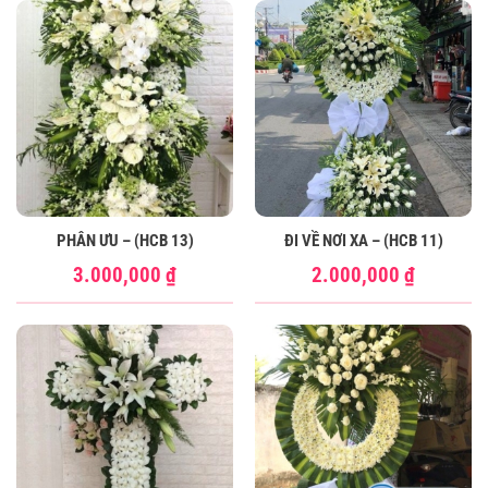
PHÂN ƯU – (HCB 13)
ĐI VỀ NƠI XA – (HCB 11)
3.000,000
₫
2.000,000
₫