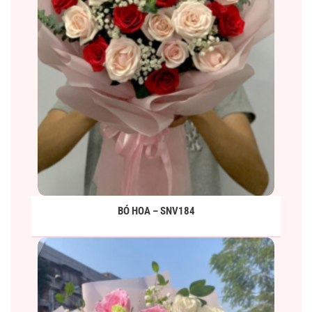
BÓ HOA – SNV184