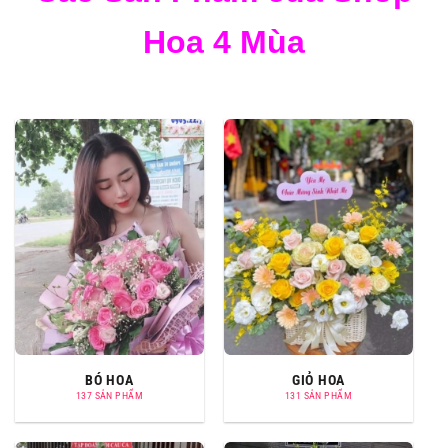
Hoa 4 Mùa
BÓ HOA
GIỎ HOA
137 SẢN PHẨM
131 SẢN PHẨM