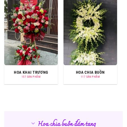
HOA KHAI TRƯƠNG
HOA CHIA BUỒN
157 SẢN PHẨM
117 SẢN PHẨM
Hoa chia buồn đám tang