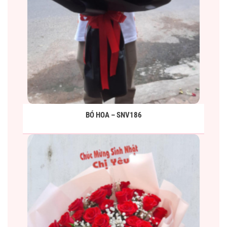
BÓ HOA – SNV186