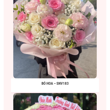
BÓ HOA – SNV183