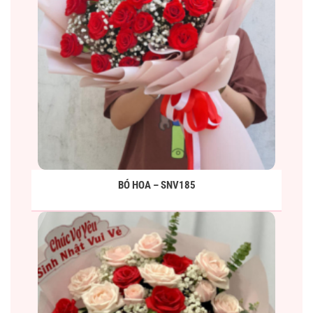
BÓ HOA – SNV185