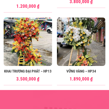
3.800,000
₫
1.200,000
₫
KHAI TRƯƠNG ĐẠI PHÁT – HP13
VỮNG VÀNG – HP34
3.500,000
₫
1.890,000
₫