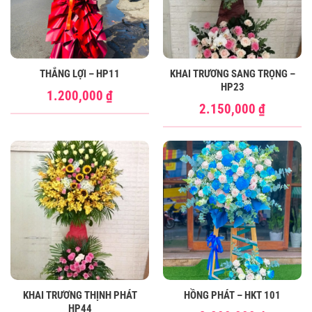
THẮNG LỢI – HP11
KHAI TRƯƠNG SANG TRỌNG –
HP23
1.200,000
₫
2.150,000
₫
KHAI TRƯƠNG THỊNH PHÁT
HỒNG PHÁT – HKT 101
HP44