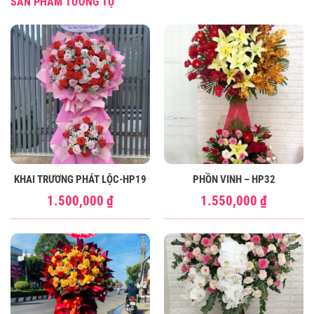
SẢN PHẨM TƯƠNG TỰ
KHAI TRƯƠNG PHÁT LỘC-HP19
PHỒN VINH – HP32
1.500,000
₫
1.550,000
₫