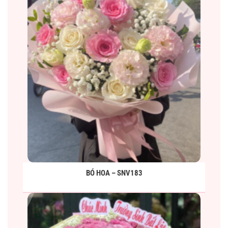
BÓ HOA – SNV183