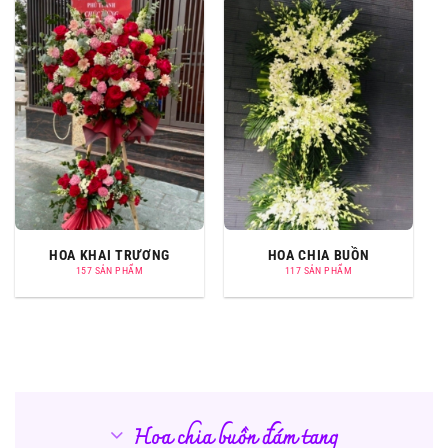
HOA KHAI TRƯƠNG
HOA CHIA BUỒN
157 SẢN PHẨM
117 SẢN PHẨM
Hoa chia buồn đám tang