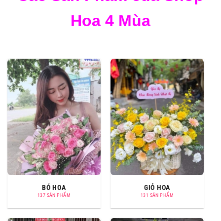
Hoa 4 Mùa
BÓ HOA
GIỎ HOA
137 SẢN PHẨM
131 SẢN PHẨM