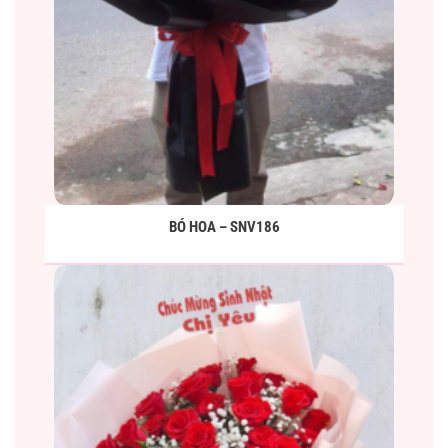
BÓ HOA – SNV186