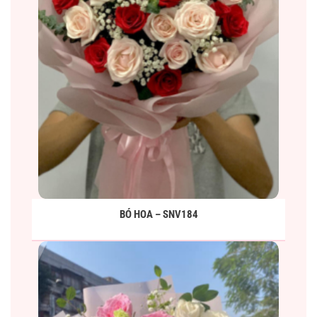
BÓ HOA – SNV184