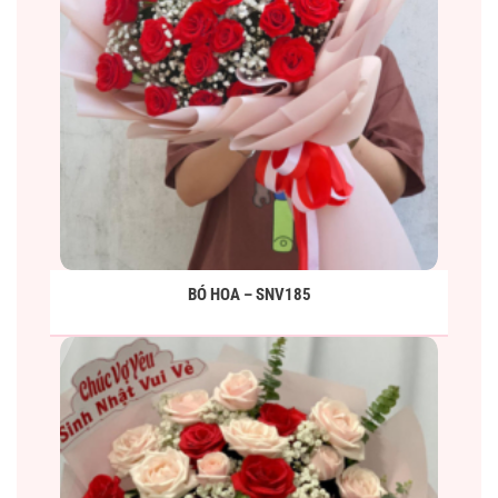
BÓ HOA – SNV185