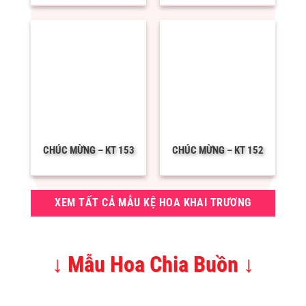
CHÚC MỪNG – KT 153
CHÚC MỪNG – KT 152
XEM TẤT CẢ MẪU KỆ HOA KHAI TRƯƠNG
↓ Mẫu Hoa Chia Buồn ↓