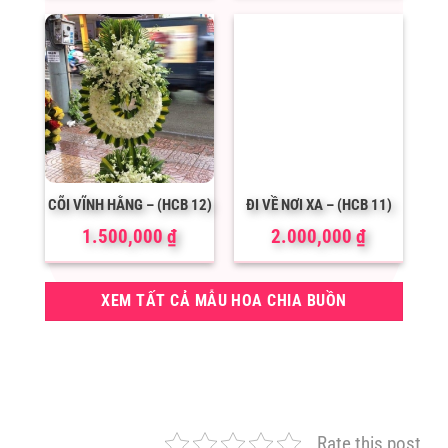
CÕI VĨNH HẰNG – (HCB 12)
ĐI VỀ NƠI XA – (HCB 11)
1.500,000
₫
2.000,000
₫
XEM TẤT CẢ MẪU HOA CHIA BUỒN
Rate this post