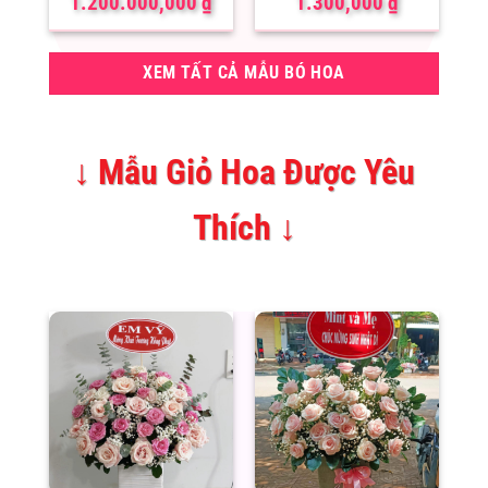
1.200.000,000
₫
1.300,000
₫
XEM TẤT CẢ MẪU BÓ HOA
↓ Mẫu Giỏ Hoa Được Yêu
Thích ↓