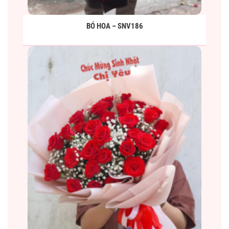
BÓ HOA – SNV186