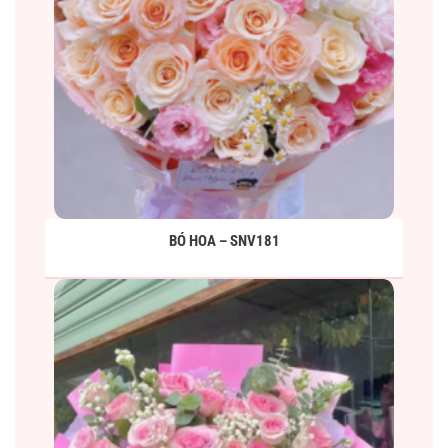
BÓ HOA – SNV181