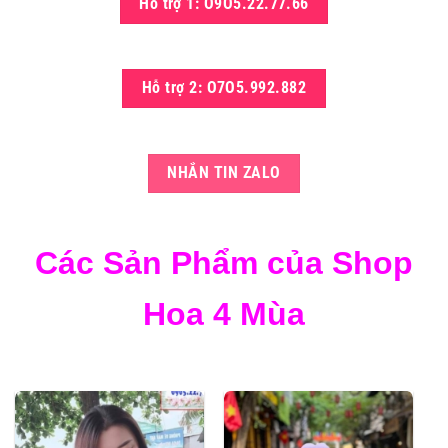
Hỗ trợ 1: O9O5.22.77.66
Hỗ trợ 2: O7O5.992.882
NHẮN TIN ZALO
Các Sản Phẩm của Shop
Hoa 4 Mùa