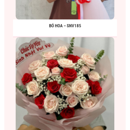
BÓ HOA – SNV185