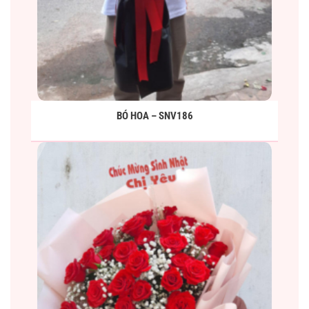
BÓ HOA – SNV186