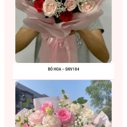
BÓ HOA – SNV184