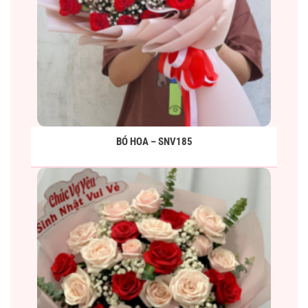
BÓ HOA – SNV185