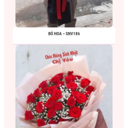
BÓ HOA – SNV186