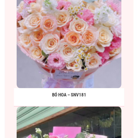
BÓ HOA – SNV181