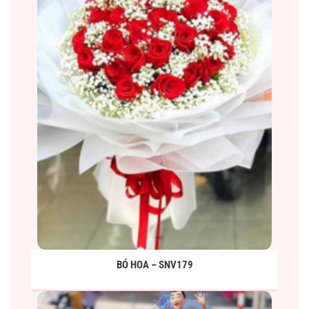
BÓ HOA – SNV179