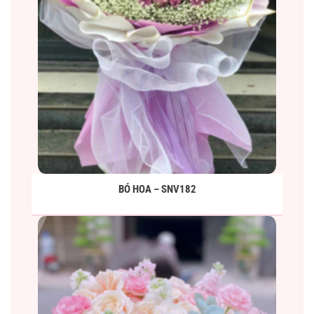
BÓ HOA – SNV182