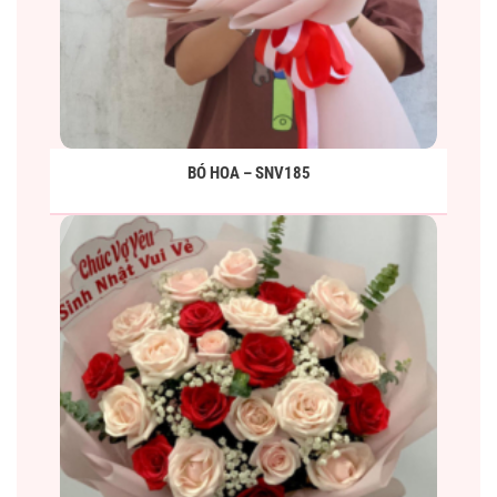
BÓ HOA – SNV185