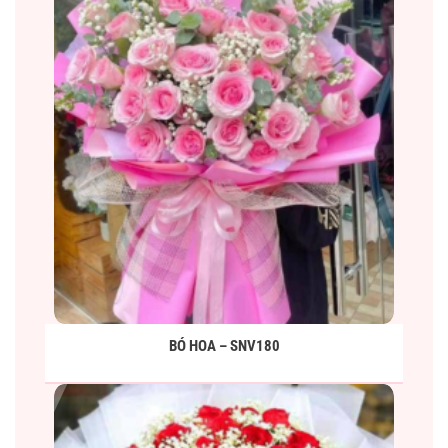
BÓ HOA – SNV180