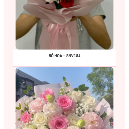
BÓ HOA – SNV184