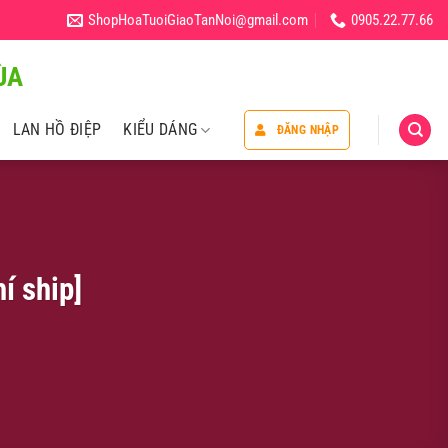
ShopHoaTuoiGiaoTanNoi@gmail.com
0905.22.77.66
̀A
LAN HỒ ĐIỆP
KIỂU DÁNG
ĐĂNG NHẬP
í ship]