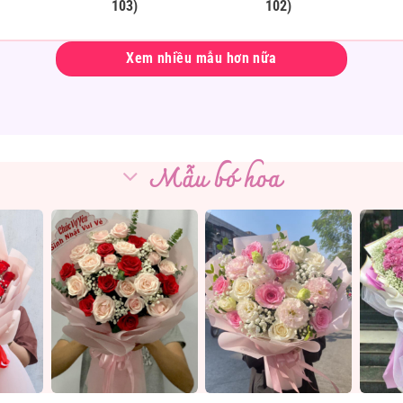
103)
102)
Xem nhiều mẫu hơn nữa
Mẫu bó hoa