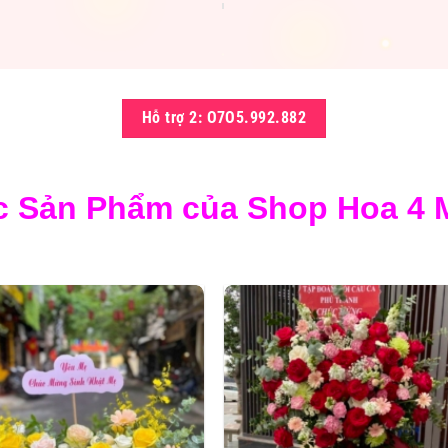
Hỗ trợ 2: O7O5.992.882
c Sản Phẩm của Shop Hoa 4 