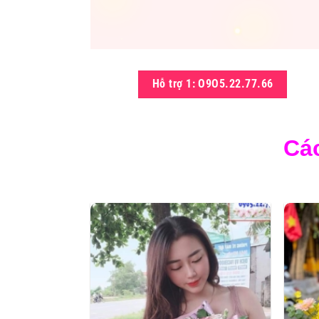
Hỗ trợ 1: O9O5.22.77.66
Cá