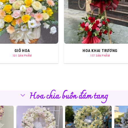
GIỎ HOA
HOA KHAI TRƯƠNG
131 SẢN PHẨM
157 SẢN PHẨM
Hoa chia buồn đám tang