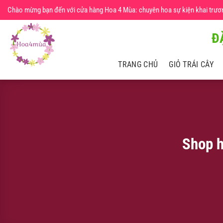
Chuyển
Chào mừng bạn đến với cửa hàng Hoa 4 Mùa: chuyên hoa sự kiện khai trương,
đến
nội
Đ
dung
TRANG CHỦ
GIỎ TRÁI CÂY
Shop h