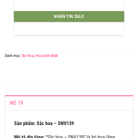
NHẮN TIN ZALO
Danh mục:
Bó Hoa
,
Hoa Sinh Nhật
MÔ TẢ
Sản phẩm: Sắc hoa – SNV139
Mô tả dịp tặng:
“Sắc hoa – SNV139” là bó hoa lãng