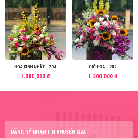
HOA SINH NHẬT – 204
GIỎ HOA – 202
1.000,000
₫
1.200,000
₫
ĐĂNG KÝ NHẬN TIN KHUYẾN MÃI