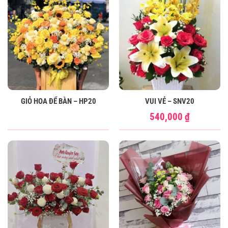
GIỎ HOA ĐỂ BÀN – HP20
VUI VẺ – SNV20
540,000
₫