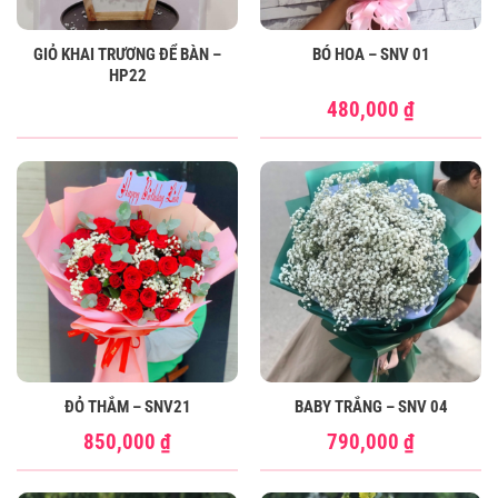
GIỎ KHAI TRƯƠNG ĐỂ BÀN –
BÓ HOA – SNV 01
HP22
480,000
₫
ĐỎ THẮM – SNV21
BABY TRẮNG – SNV 04
850,000
₫
790,000
₫