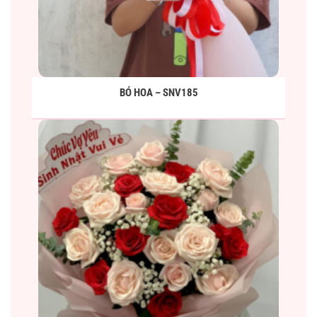
BÓ HOA – SNV185