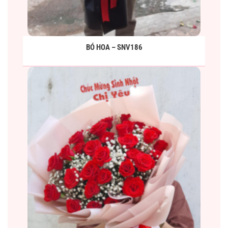
BÓ HOA – SNV186