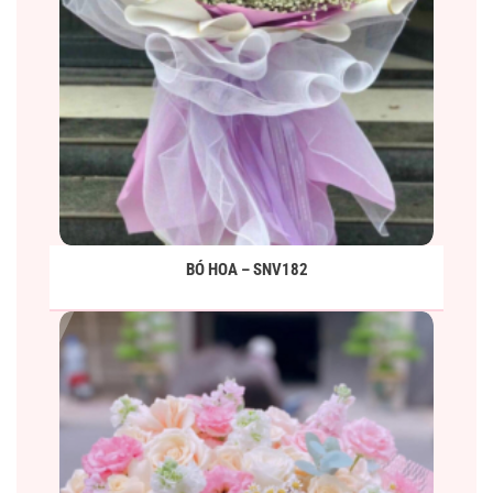
BÓ HOA – SNV182