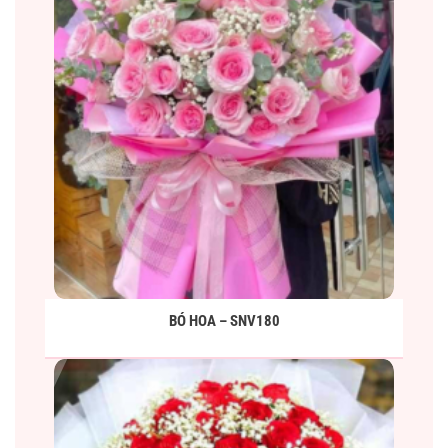
BÓ HOA – SNV180