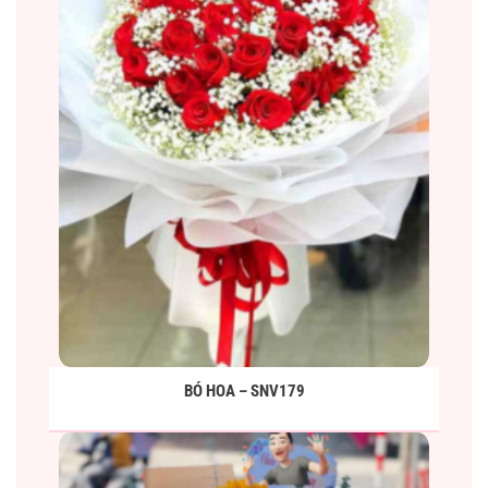
BÓ HOA – SNV179