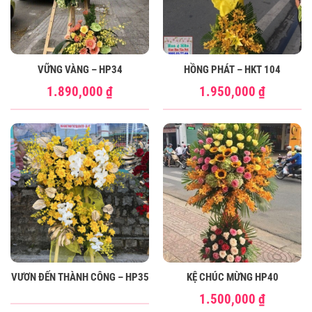
VỮNG VÀNG – HP34
HỒNG PHÁT – HKT 104
1.890,000
₫
1.950,000
₫
VƯƠN ĐẾN THÀNH CÔNG – HP35
KỆ CHÚC MỪNG HP40
1.500,000
₫