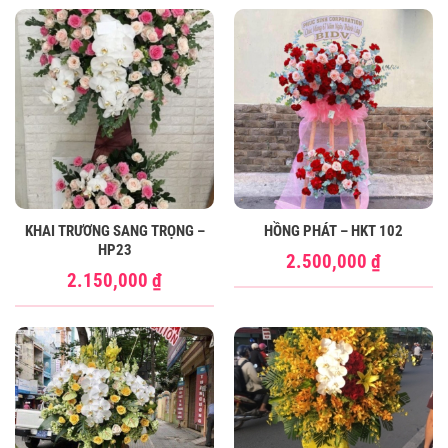
KHAI TRƯƠNG SANG TRỌNG –
HỒNG PHÁT – HKT 102
HP23
2.500,000
₫
2.150,000
₫