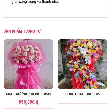
giác sang trọng và thanh nhã.
SẢN PHẨM TƯƠNG TỰ
KHAI TRƯƠNG RỰC RỠ – HP45
HỒNG PHÁT – HKT 105
850,000
₫