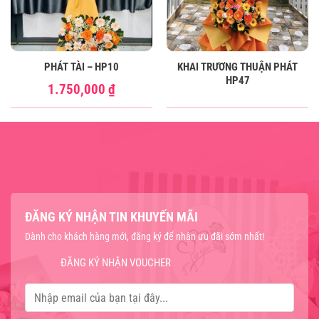
PHÁT TÀI – HP10
KHAI TRƯƠNG THUẬN PHÁT
HP47
1.750,000
₫
ĐĂNG KÝ NHẬN TIN KHUYẾN MÃI
Dành cho khách hàng mới, đăng ký để nhận ưu đãi sớm nhất!
ĐĂNG KÝ NHẬN VOUCHER