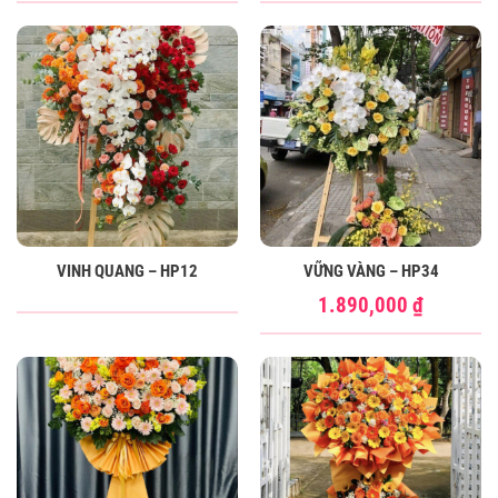
VINH QUANG – HP12
VỮNG VÀNG – HP34
1.890,000
₫