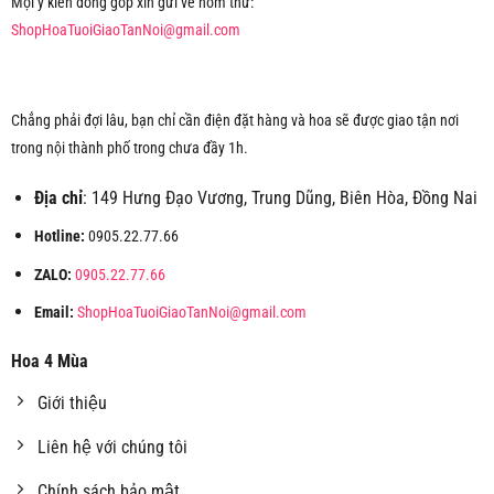
Mọi ý kiến đóng góp xin gửi về hòm thư:
ShopHoaTuoiGiaoTanNoi@gmail.com
Chẳng phải đợi lâu, bạn chỉ cần điện đặt hàng và hoa sẽ được giao tận nơi
trong nội thành phố trong chưa đầy 1h.
Địa chỉ
: 149 Hưng Đạo Vương, Trung Dũng, Biên Hòa, Đồng Nai
Hotline:
0905.22.77.66
ZALO:
0905.22.77.66
Email:
ShopHoaTuoiGiaoTanNoi@gmail.com
Hoa 4 Mùa
Giới thiệu
Liên hệ với chúng tôi
Chính sách bảo mật