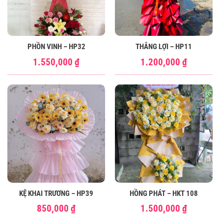
PHỒN VINH – HP32
THẮNG LỢI – HP11
1.550,000
₫
1.200,000
₫
KỆ KHAI TRƯƠNG – HP39
HỒNG PHÁT – HKT 108
850,000
₫
1.500,000
₫