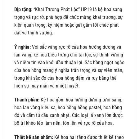
Dịp tặng:
“Khai Trương Phát Lộc” HP19 là kệ hoa sang
trọng và rực rỡ, phù hợp để chúc mừng khai trương, sự
kiện quan trọng, kỷ niệm hoặc gửi gắm lời chúc phát
đạt và thịnh vượng.
Ý nghĩa:
Với sắc vàng rực rỡ của hoa hướng dương và
lan vàng, kệ hoa biểu trưng cho tài lộc, sự thịnh vượng
và niềm tin vào khởi đầu thuận lợi. Sắc hồng ngọt ngào
của hoa hồng mang ý nghĩa trân trọng và sự viên mãn,
trong khi sắc đỏ của hoa hồng đậm và ruy băng thể
hiện sự may mắn và nhiệt huyết.
Thành phần:
Kệ hoa gồm hoa hướng dương tươi sáng,
hoa lan vàng kiêu sa, hoa hồng hồng pastel, hoa hồng
đỏ và cẩm tú cầu xanh nhạt. Các loại lá xanh lớn được
bố trí khéo léo làm nền, tôn lên vẻ rực rỡ của hoa.
Thiết kế sản phẩm:
Kệ hoa hai tầng được thiết kế theo