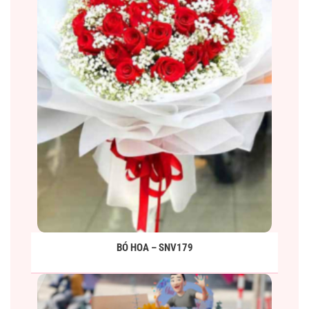
BÓ HOA – SNV179