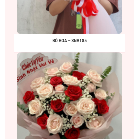
BÓ HOA – SNV185