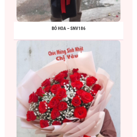
BÓ HOA – SNV186