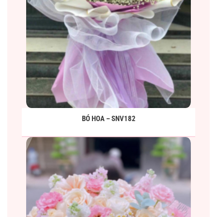
BÓ HOA – SNV182