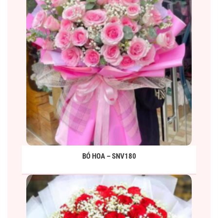
BÓ HOA – SNV180