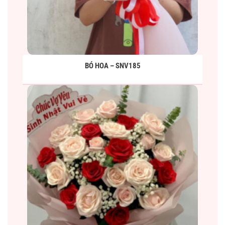
BÓ HOA – SNV185