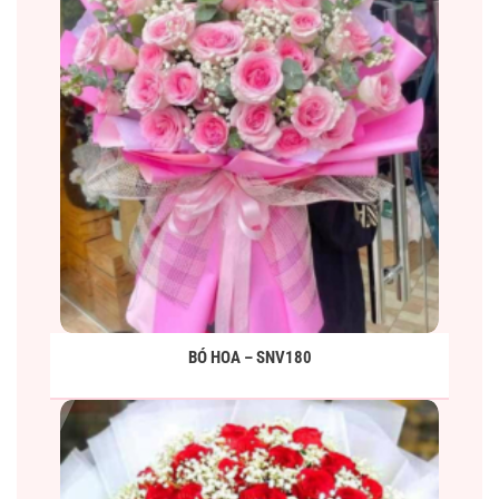
BÓ HOA – SNV180