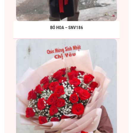
BÓ HOA – SNV186