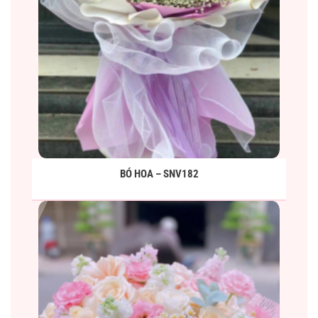
BÓ HOA – SNV182