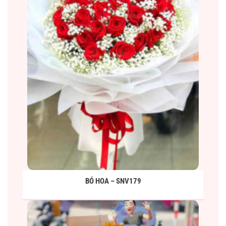
BÓ HOA – SNV179