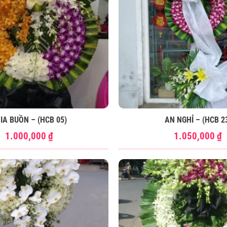
IA BUỒN – (HCB 05)
AN NGHỈ – (HCB 2
1.000,000
₫
1.050,000
₫