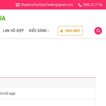
ShopHoaTuoiGiaoTanNoi@gmail.com
0905.22.77.66
̀A
LAN HỒ ĐIỆP
KIỂU DÁNG
ĐĂNG NHẬP
ới mỗi ngày