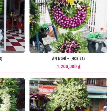
3)
AN NGHỈ – (HCB 21)
1.200,000
₫