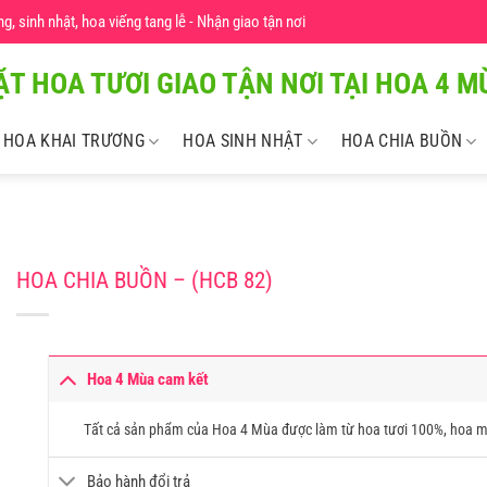
 sinh nhật, hoa viếng tang lễ - Nhận giao tận nơi
ẶT HOA TƯƠI GIAO TẬN NƠI TẠI HOA 4 MU
HOA KHAI TRƯƠNG
HOA SINH NHẬT
HOA CHIA BUỒN
HOA CHIA BUỒN – (HCB 82)
Hoa 4 Mùa cam kết
Tất cả sản phẩm của Hoa 4 Mùa được làm từ hoa tươi 100%, hoa m
Bảo hành đổi trả