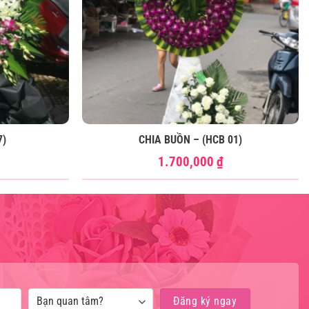
7)
CHIA BUỒN – (HCB 01)
1.700,000
₫