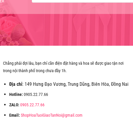
ER
Chẳng phải đợi lâu, bạn chỉ cần điện đặt hàng và hoa sẽ được giao tận nơi
trong nội thành phố trong chưa đầy 1h.
Địa chỉ
: 149 Hưng Đạo Vương, Trung Dũng, Biên Hòa, Đồng Nai
Hotline:
0905.22.77.66
ZALO:
0905.22.77.66
Email:
ShopHoaTuoiGiaoTanNoi@gmail.com