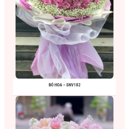
BÓ HOA – SNV182