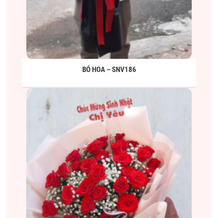
BÓ HOA – SNV186