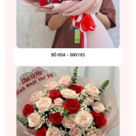
BÓ HOA – SNV185