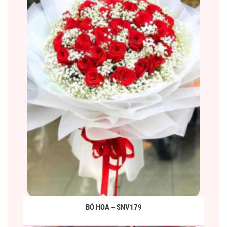
BÓ HOA – SNV179