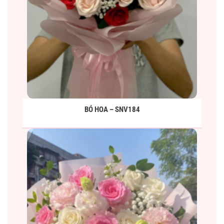
BÓ HOA – SNV184