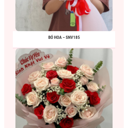
BÓ HOA – SNV185