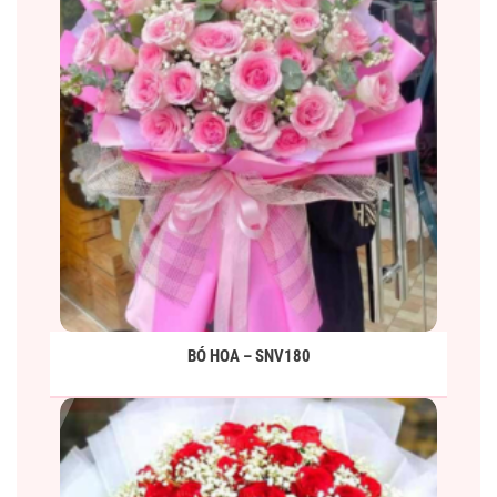
BÓ HOA – SNV180