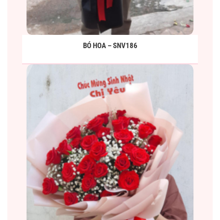
BÓ HOA – SNV186