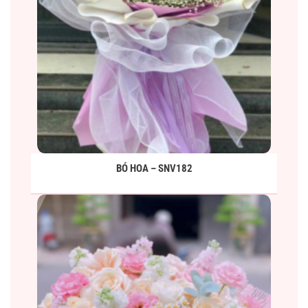
BÓ HOA – SNV182