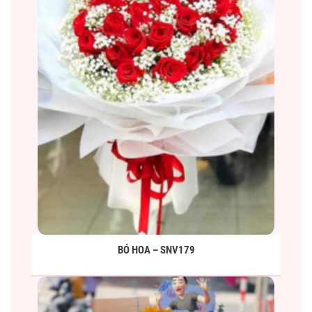
BÓ HOA – SNV179