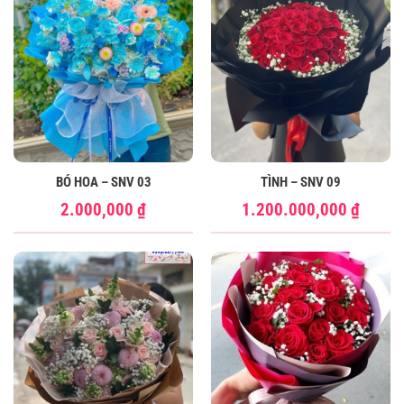
BÓ HOA – SNV 03
TÌNH – SNV 09
2.000,000
₫
1.200.000,000
₫