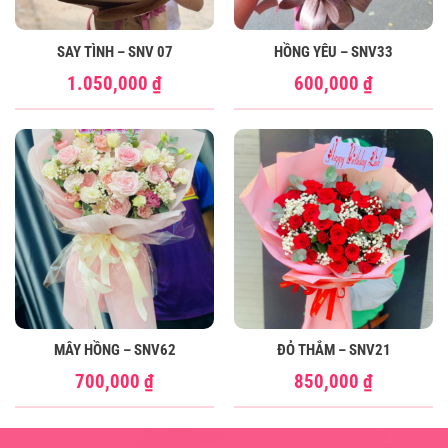
SAY TÌNH – SNV 07
HỒNG YÊU – SNV33
1.050,000
₫
600,000
₫
MÂY HỒNG – SNV62
ĐỎ THẮM – SNV21
700,000
₫
850,000
₫