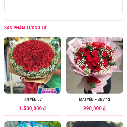
SẢN PHẨM TƯƠNG TỰ
TIN YÊU 07
MÃI YÊU – SNV 13
1.500,000
₫
990,000
₫