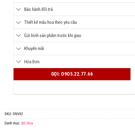
Bảo hành đổi trả
Thiết kế mẫu hoa theo yêu cầu
Gửi hình sản phẩm trước khi giao
Khuyến mãi
Hóa Đơn
GỌI: O9O5.22.77.66
SKU:
SNV62
Danh mục:
Bó Hoa