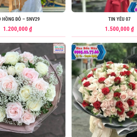
Ó HỒNG ĐỎ – SNV29
TIN YÊU 07
1.200,000
₫
1.500,000
₫