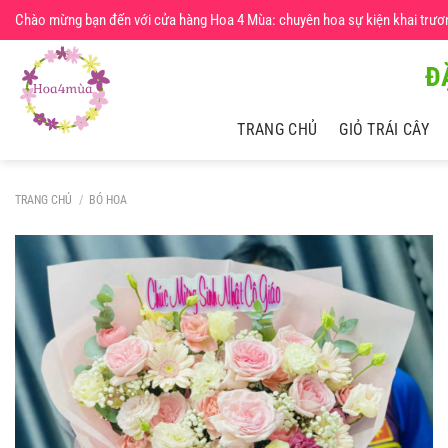
Chuyển
Chào mừng bạn đến với cửa hàng Hoa 4 Mùa: chuyên hoa sự kiện khai trương,
đến
nội
Đ
dung
TRANG CHỦ
GIỎ TRÁI CÂY
TRANG CHỦ
/
BÓ HOA