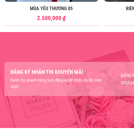
MÙA YÊU THƯƠNG 05
RIÊ
2.500,000
₫
ĐĂNG KÝ NHẬN TIN KHUYẾN MÃI
ĐĂNG 
Dành cho khách hàng mới, đăng ký để nhận ưu đãi sớm
VOUCH
nhất!