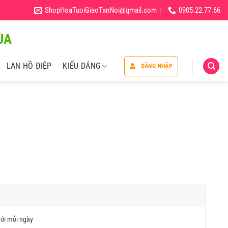
ShopHoaTuoiGiaoTanNoi@gmail.com
0905.22.77.66
̀A
LAN HỒ ĐIỆP
KIỂU DÁNG
ĐĂNG NHẬP
ới mỗi ngày