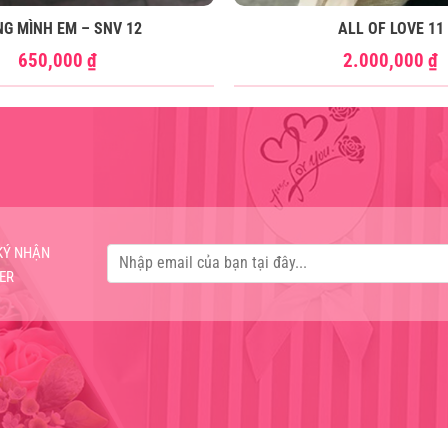
NG MÌNH EM – SNV 12
ALL OF LOVE 11
650,000
₫
2.000,000
₫
KÝ NHẬN
ER