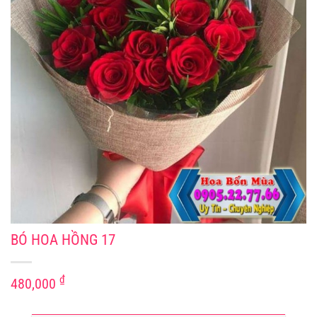
BÓ HOA HỒNG 17
₫
480,000