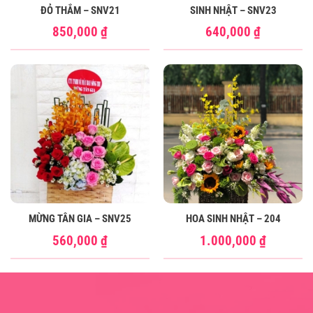
ĐỎ THẮM – SNV21
SINH NHẬT – SNV23
850,000
₫
640,000
₫
MỪNG TÂN GIA – SNV25
HOA SINH NHẬT – 204
560,000
₫
1.000,000
₫