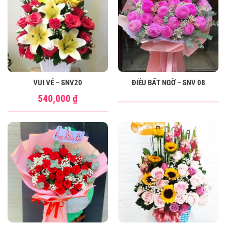
VUI VẺ – SNV20
ĐIỀU BẤT NGỜ – SNV 08
540,000
₫