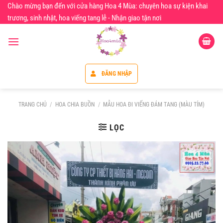
Chuyển
Chào mừng bạn đến với cửa hàng Hoa 4 Mùa: chuyên hoa sự kiện khai
đến
trương, sinh nhật, hoa viếng tang lễ - Nhận giao tận nơi
nội
dung
ĐĂNG NHẬP
TRANG CHỦ
/
HOA CHIA BUỒN
/
MẪU HOA ĐI VIẾNG ĐÁM TANG (MÀU TÍM)
LỌC