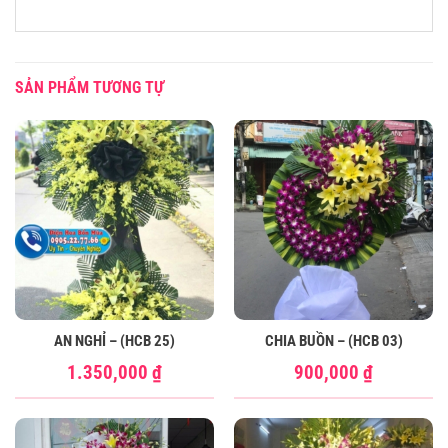
SẢN PHẨM TƯƠNG TỰ
AN NGHỈ – (HCB 25)
CHIA BUỒN – (HCB 03)
1.350,000
₫
900,000
₫