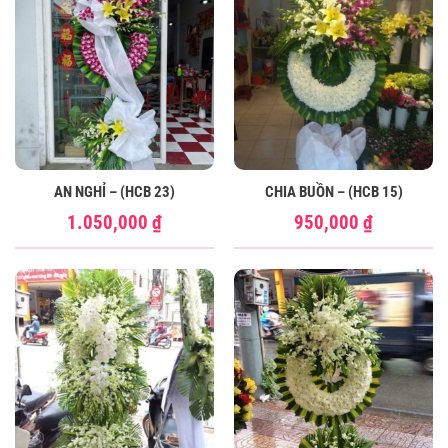
AN NGHỈ – (HCB 23)
CHIA BUỒN – (HCB 15)
1.050,000
₫
950,000
₫