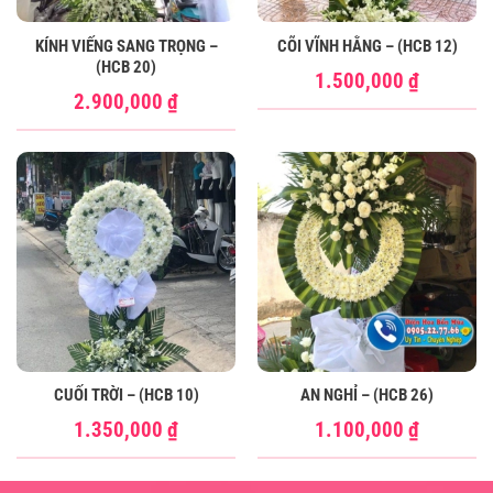
KÍNH VIẾNG SANG TRỌNG –
CÕI VĨNH HẰNG – (HCB 12)
(HCB 20)
1.500,000
₫
2.900,000
₫
CUỐI TRỜI – (HCB 10)
AN NGHỈ – (HCB 26)
1.350,000
₫
1.100,000
₫