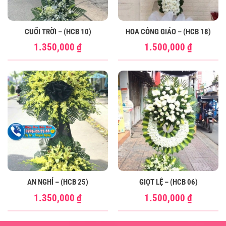
CUỐI TRỜI – (HCB 10)
HOA CÔNG GIÁO – (HCB 18)
1.350,000
₫
1.500,000
₫
AN NGHỈ – (HCB 25)
GIỌT LỆ – (HCB 06)
1.350,000
₫
1.500,000
₫