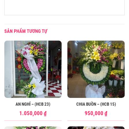
SẢN PHẨM TƯƠNG TỰ
AN NGHỈ – (HCB 23)
CHIA BUỒN – (HCB 15)
1.050,000
₫
950,000
₫