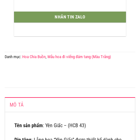
NHẮN TIN ZALO
Danh mục:
Hoa Chia Buồn
,
Mẫu hoa đi viếng đám tang (Màu Trắng)
MÔ TẢ
Tên sản phẩm
: Yên Giấc – (HCB 43)
Dịp tặng
: Lẵng hoa “Yên Giấc” được thiết kế dành cho