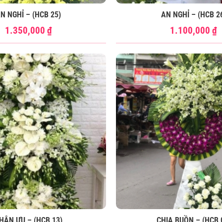
N NGHỈ – (HCB 25)
AN NGHỈ – (HCB 2
1.350,000
₫
1.100,000
₫
HÂN ƯU – (HCB 13)
CHIA BUỒN – (HCB 