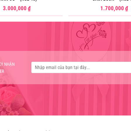
3.000,000
₫
1.700,000
₫
KÝ NHẬN
ER