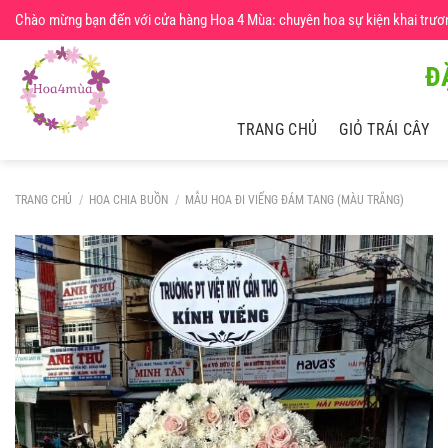
Chuyển
Chào mừng bạn đến với cửa hàng Hoa 4 Mùa: chuyên hoa sự kiện khai trương,
đến
nội
Đ
dung
TRANG CHỦ
GIỎ TRÁI CÂY
TRANG CHỦ
/
HOA CHIA BUỒN
/
MẪU HOA ĐI VIẾNG ĐÁM TANG (MÀU TRẮNG)