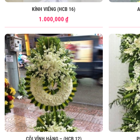
KÍNH VIẾNG (HCB 16)
A
1.000,000
₫
CÕI VĨNH HẰNG – (HCB 12)
P