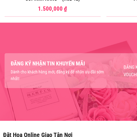
1.500,000
₫
ĐĂNG KÝ NHẬN TIN KHUYẾN MÃI
ĐĂNG 
Dành cho khách hàng mới, đăng ký để nhận ưu đãi sớm
VOUCH
nhất!
Đặt Hoa Online Giao Tận Nơi