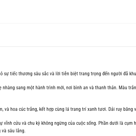
ỏ sự tiếc thương sâu sắc và lời tiễn biệt trang trọng đến người đã khu
ẹ nhàng sang một hành trình mới, nơi bình an và thanh thản. Màu trắn
 và hoa cúc trắng, kết hợp cùng lá trang trí xanh tươi. Dải ruy băng
 sự vĩnh cửu và chu kỳ không ngừng của cuộc sống. Phần dưới là cụm 
 và sâu lắng.