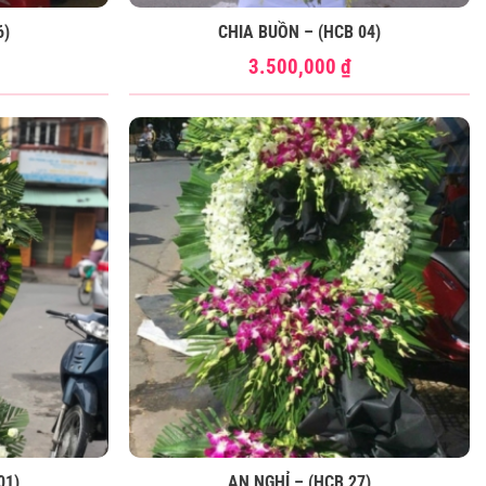
6)
CHIA BUỒN – (HCB 04)
3.500,000
₫
01)
AN NGHỈ – (HCB 27)