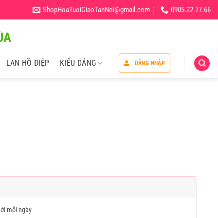
ShopHoaTuoiGiaoTanNoi@gmail.com
0905.22.77.66
̀A
LAN HỒ ĐIỆP
KIỂU DÁNG
ĐĂNG NHẬP
ới mỗi ngày