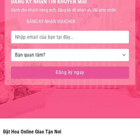
ĐĂNG KÝ NHẬN TIN KHUYẾN MÃI
Dành cho khách hàng mới, đăng ký để nhận ưu đãi sớm nhất!
ĐĂNG KÝ NHẬN VOUCHER
Đặt Hoa Online Giao Tận Nơi