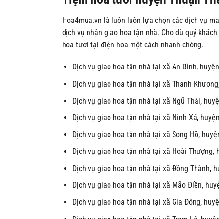
Hoa4mua.vn là luôn luôn lựa chọn các dịch vụ man
dịch vụ nhận giao hoa tận nhà. Cho dù quý khách 
hoa tươi tại điện hoa một cách nhanh chóng.
Dịch vụ giao hoa tận nhà tại xã An Bình, huyệ
Dịch vụ giao hoa tận nhà tại xã Thanh Khương
Dịch vụ giao hoa tận nhà tại xã Ngũ Thái, huy
Dịch vụ giao hoa tận nhà tại xã Ninh Xá, huyệ
Dịch vụ giao hoa tận nhà tại xã Song Hồ, huy
Dịch vụ giao hoa tận nhà tại xã Hoài Thượng,
Dịch vụ giao hoa tận nhà tại xã Đồng Thành, 
Dịch vụ giao hoa tận nhà tại xã Mão Điền, hu
Dịch vụ giao hoa tận nhà tại xã Gia Đông, huy