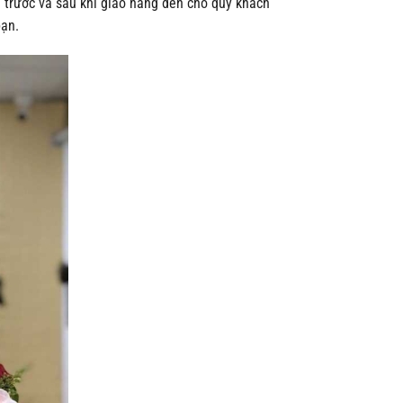
 trước và sau khi giao hàng đến cho quý khách
bạn.