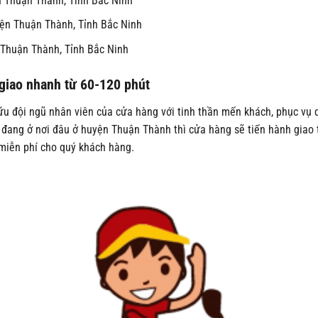
ện Thuận Thành, Tỉnh Bắc Ninh
yện Thuận Thành, Tỉnh Bắc Ninh
n Thuận Thành, Tỉnh Bắc Ninh
giao nhanh từ 60-120 phút
u đội ngũ nhân viên của cửa hàng với tinh thần mến khách, phục vụ 
đang ở nơi đâu ở huyện Thuận Thành thì cửa hàng sẽ tiến hành giao 
 miễn phí cho quý khách hàng.