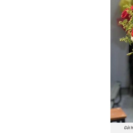
Gửi h