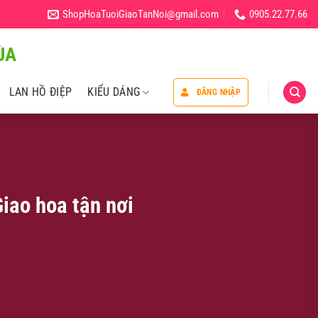
ShopHoaTuoiGiaoTanNoi@gmail.com
0905.22.77.66
̀A
LAN HỒ ĐIỆP
KIỂU DÁNG
ĐĂNG NHẬP
ao hoa tận nơi