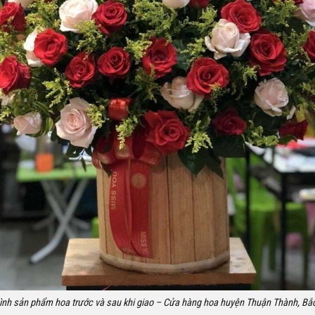
ình sản phẩm hoa trước và sau khi giao – Cửa hàng hoa huyện Thuận Thành, Bắ