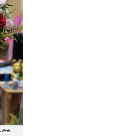
c Ninh