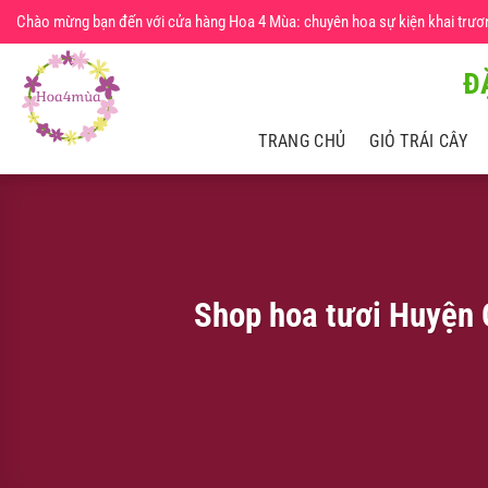
Chuyển
Chào mừng bạn đến với cửa hàng Hoa 4 Mùa: chuyên hoa sự kiện khai trương,
đến
nội
Đ
dung
TRANG CHỦ
GIỎ TRÁI CÂY
Shop hoa tươi Huyện 