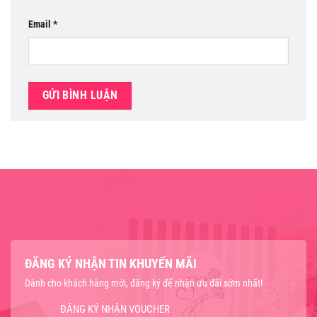
Email
*
ĐĂNG KÝ NHẬN TIN KHUYẾN MÃI
Dành cho khách hàng mới, đăng ký để nhận ưu đãi sớm nhất!
ĐĂNG KÝ NHẬN VOUCHER