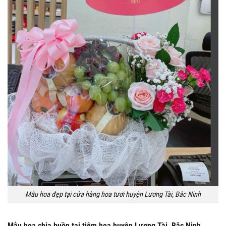
Mẫu hoa đẹp tại cửa hàng hoa tươi huyện Lương Tài, Bắc Ninh
Mẫu hoa chia buồn tại tiệm hoa huyện Lương Tài, Bắc Ninh