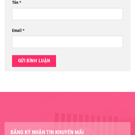
Tên
*
Email
*
ĐĂNG KÝ NHẬN TIN KHUYẾN MÃI