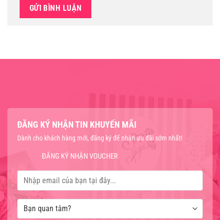
ĐĂNG KÝ NHẬN TIN KHUYẾN MÃI
Dành cho khách hàng mới, đăng ký để nhận ưu đãi sớm nhất!
ĐĂNG KÝ NHẬN VOUCHER