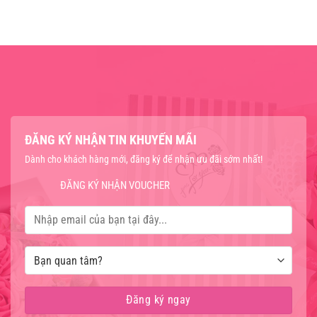
ĐĂNG KÝ NHẬN TIN KHUYẾN MÃI
Dành cho khách hàng mới, đăng ký để nhận ưu đãi sớm nhất!
ĐĂNG KÝ NHẬN VOUCHER