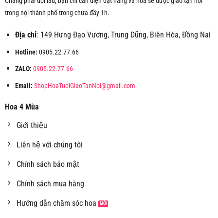
Chẳng phải đợi lâu, bạn chỉ cần điện đặt hàng và hoa sẽ được giao tận nơi
trong nội thành phố trong chưa đầy 1h.
Địa chỉ
: 149 Hưng Đạo Vương, Trung Dũng, Biên Hòa, Đồng Nai
Hotline:
0905.22.77.66
ZALO:
0905.22.77.66
Email:
ShopHoaTuoiGiaoTanNoi@gmail.com
Hoa 4 Mùa
Giới thiệu
Liên hệ với chúng tôi
Chính sách bảo mật
Chính sách mua hàng
Hướng dẫn chăm sóc hoa