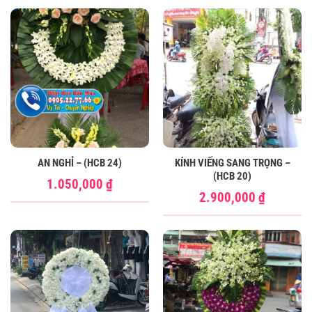
AN NGHỈ – (HCB 24)
KÍNH VIẾNG SANG TRỌNG –
(HCB 20)
1.050,000
₫
2.900,000
₫