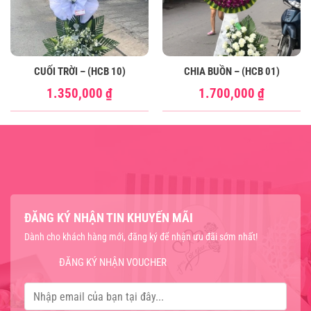
CUỐI TRỜI – (HCB 10)
CHIA BUỒN – (HCB 01)
1.350,000
₫
1.700,000
₫
ĐĂNG KÝ NHẬN TIN KHUYẾN MÃI
Dành cho khách hàng mới, đăng ký để nhận ưu đãi sớm nhất!
ĐĂNG KÝ NHẬN VOUCHER