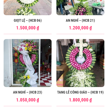
GIỌT LỆ – (HCB 06)
AN NGHỈ – (HCB 21)
1.500,000
₫
1.200,000
₫
AN NGHỈ – (HCB 23)
TANG LỄ CÔNG GIÁO – (HCB 19)
1.050,000
₫
1.800,000
₫